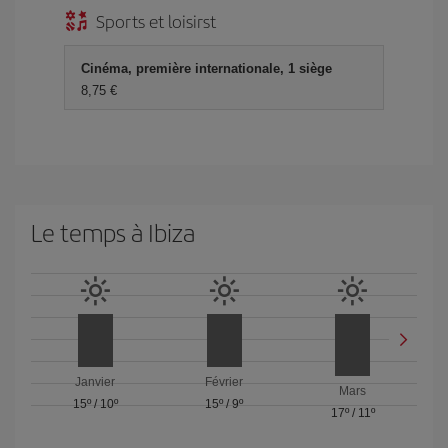
Sports et loisirst
Cinéma, première internationale, 1 siège
8,75 €
Le temps à Ibiza
Janvier
Février
Mars
15º
/
10º
15º
/
9º
17º
/
11º