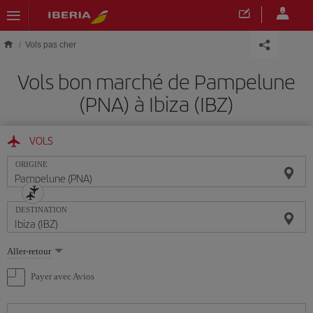
Skip to main content
Vols pas cher
Vols bon marché de Pampelune
(PNA) à Ibiza (IBZ)
VOLS
ORIGINE
DESTINATION
Sélectionnez
Aller-retour
une
option
Payer avec Avios