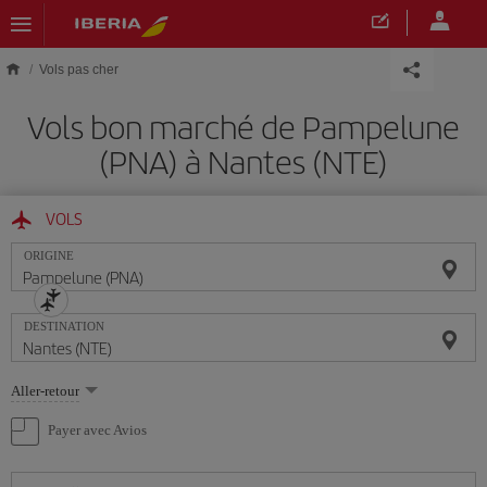
Skip to main content
Vols pas cher
Vols bon marché de Pampelune
(PNA) à Nantes (NTE)
VOLS
ORIGINE
DESTINATION
Sélectionnez
Aller-retour
une
option
Payer avec Avios