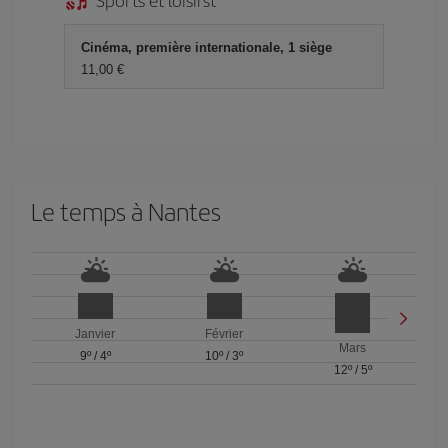
Cinéma, première internationale, 1 siège
11,00 €
Le temps à Nantes
Janvier
Février
Mars
9º
/
4º
10º
/
3º
12º
/
5º