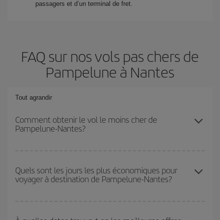
passagers et d’un terminal de fret.
FAQ sur nos vols pas chers de
Pampelune à Nantes
Tout agrandir
Comment obtenir le vol le moins cher de
Pampelune-Nantes?
Économisez sur votre billet d'avion de Pampelune-Nantes-dest et
bénéficiez du tarif le plus bas en évitant les hautes saisons, en
Quels sont les jours les plus économiques pour
voyager à destination de Pampelune-Nantes?
achetant à l'avance et en restant flexible sur les dates et les
horaires de votre aller-retour.
Pour découvrir quels jours bénéficient des tarifs les plus bas, il
vous suffit de lancer une recherche dans notre
moteur de