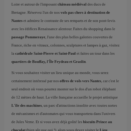
Loire et autour de l'imposant
château médiéval
des ducs de
Bretagne. Réservez l'un de nos
vols pas chers à destination de
Nantes
et admirez le contraste de ses remparts et de son pont-levis
avec les édifices Renaissance alentour. Faites du shopping dans le
passage Pommeraye
, l'une des plus belles galeries couvertes de
France, riche en vitraux, colonnes, sculptures et lampes à gaz, visitez
la
cathédrale Saint-Pierre et Saint-Paul
et faites un tour dans les
quartiers de Bouffay, l'Île Feydeau et Graslin
.
Si vous souhaitez visiter un lieu unique au monde, vous serez
certainement intéressé par nos
offres de vols vers Nantes
, car c'est le
seul endroit où vous pourrez monter sur le dos d'un robot éléphant
de 12 mètres de haut. La ville française accueille le projet artistique
L'île des machines
, un parc d'attractions insolite avec toutes sortes
de mécanismes et d'automates qui vous transportera dans l'univers
de Jules Verne. Et si vous avez déjà goûté les
biscuits Prince au
chocolat
(bien sûr que oui !), alors vous devez visiter le
Lieu