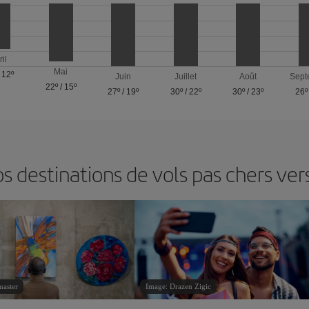
ril
Mai
/
12º
Juin
Juillet
Août
Sept
22º
/
15º
27º
/
19º
30º
/
22º
30º
/
23º
26º
 destinations de vols pas chers ve
master
Image: Drazen Zigic