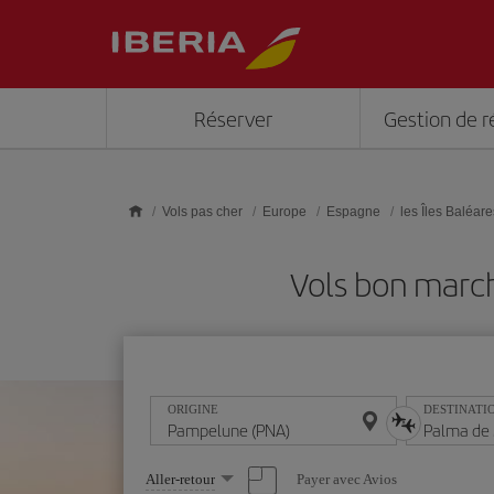
Skip to main content
Réserver
Gestion de r
Vols pas cher
Europe
Espagne
les Îles Baléare
Vols bon marc
ORIGINE
DESTINATI
Sélectionnez
Payer avec Avios
Aller-retour