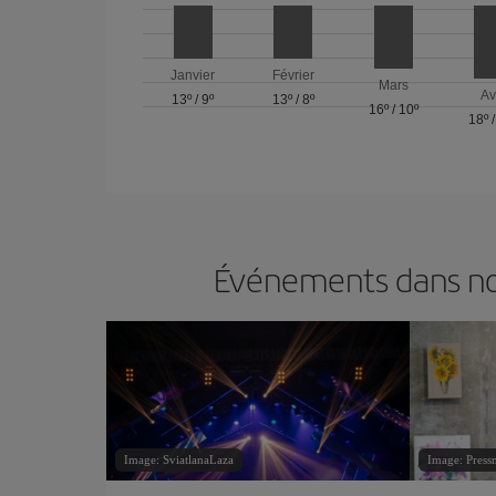
Janvier
Février
Mars
Av
13º
/
9º
13º
/
8º
16º
/
10º
18º
Événements dans nos
Image: SviatlanaLaza
Image: Press