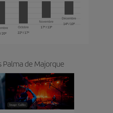
Décembre
Novembre
14º
/
10º
Octobre
17º
/
13º
embre
22º
/
17º
/
20º
rs Palma de Majorque
Image: Gallks