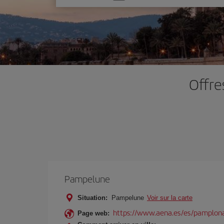
une
option
Offre
Pampelune
Situation:
Pampelune
Voir sur la carte
https://www.aena.es/es/pamplon
Page web: