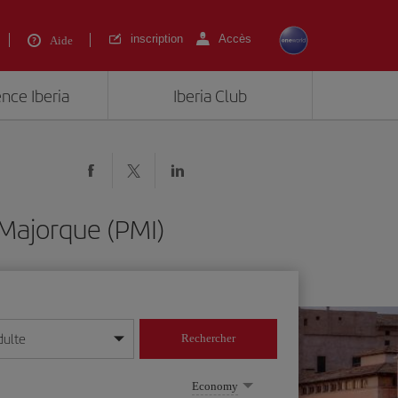
inscription
Accès
Aide
ence Iberia
Iberia Club
Majorque (PMI)
dulte
Rechercher
r/mois/année
Economy