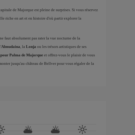
 capitale de Majorque est pleine de surprises. Si vous réservez
le riche en art et en histoire d'où partir explorer la
il ne faut absolument pas rater la vue nocturne de la
'
Almudaina
, la
Lonja
ou les trésors artistiques de ses
ls pour Palma de Majorque
et offrez-vous le plaisir de vous
onter jusqu'au château de Bellver pour vous régaler de la