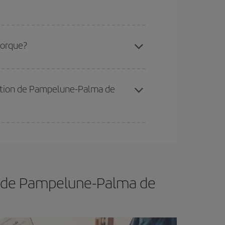
 disponibilité ou de l'épuisement des tarifs les
jorque?
ertain d'acheter le vol le moins cher.
tination de Pampelune-Palma de
er et d'être flexible.
En règle générale,
plus tôt
de vol lors de votre recherche, vous pourrez
ol de Pampelune-Palma de