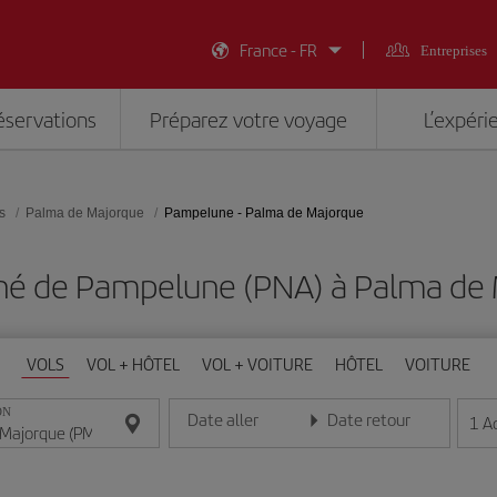
France - FR
Entreprises
éservations
Préparez votre voyage
L’expéri
s
Palma de Majorque
Pampelune - Palma de Majorque
hé de Pampelune (PNA) à Palma de 
VOLS
VOL + HÔTEL
VOL + VOITURE
HÔTEL
VOITURE
ON
Date aller
Date retour
1
A
Entrez la date au format jour/mois/année
Entrez la date au format jou