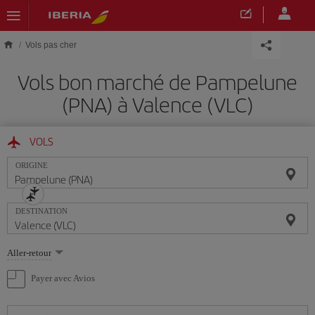
Skip to main content
Vols pas cher
Vols bon marché de Pampelune
(PNA) à Valence (VLC)
VOLS
ORIGINE
DESTINATION
Sélectionnez
Aller-retour
une
option
Payer avec Avios