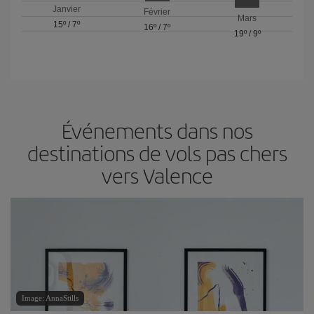
Janvier
Février
Mars
15º
/
7º
16º
/
7º
19º
/
9º
Événements dans nos
destinations de vols pas chers
vers Valence
Image: AnnaStills