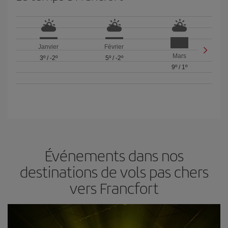
Janvier
Février
Mars
3º
/
-2º
5º
/
-2º
9º
/
1º
Événements dans nos
destinations de vols pas chers
vers Francfort