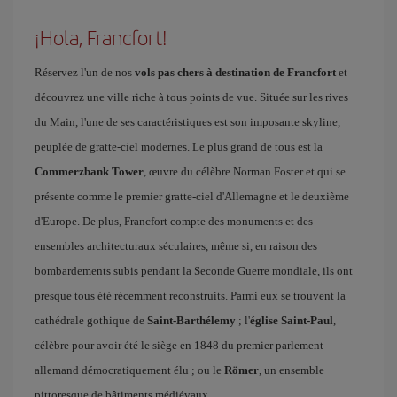
¡Hola, Francfort!
Réservez l'un de nos
vols pas chers à destination de Francfort
et
découvrez une ville riche à tous points de vue. Située sur les rives
du Main, l'une de ses caractéristiques est son imposante skyline,
peuplée de gratte-ciel modernes. Le plus grand de tous est la
Commerzbank Tower
, œuvre du célèbre Norman Foster et qui se
présente comme le premier gratte-ciel d'Allemagne et le deuxième
d'Europe. De plus, Francfort compte des monuments et des
ensembles architecturaux séculaires, même si, en raison des
bombardements subis pendant la Seconde Guerre mondiale, ils ont
presque tous été récemment reconstruits. Parmi eux se trouvent la
cathédrale gothique de
Saint-Barthélemy
; l'
église Saint-Paul
,
célèbre pour avoir été le siège en 1848 du premier parlement
allemand démocratiquement élu ; ou le
Römer
, un ensemble
pittoresque de bâtiments médiévaux.