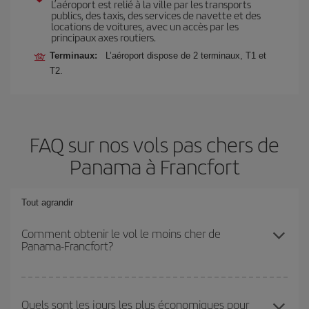
L’aéroport est relié à la ville par les transports
publics, des taxis, des services de navette et des
locations de voitures, avec un accès par les
principaux axes routiers.
Terminaux:
L’aéroport dispose de 2 terminaux, T1 et
T2.
FAQ sur nos vols pas chers de
Panama à Francfort
Tout agrandir
Comment obtenir le vol le moins cher de
Panama-Francfort?
Économisez sur votre billet d'avion de Panama-Francfort-dest et
bénéficiez du tarif le plus bas en évitant les hautes saisons, en
Quels sont les jours les plus économiques pour