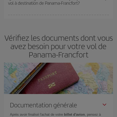
vol à destination de Panama-Francfort?
disponibilité ou de l'épuisement des tarifs les plus économiques
(touristiques). Par conséquent, réserver à l'avance est
fondamental
pour trouver des
vols pas chers
.
Iberia propose plusieurs tarifs, afin de vous garantir le meilleur prix
en fonction de vos besoins. Avec le tarif Basic, vous êtes certain
d'acheter le vol le moins cher.
Vérifiez les documents dont vous
avez besoin pour votre vol de
Panama-Francfort
Documentation générale
Après avoir finalisé l'achat de votre
billet d'avion
, pensez à