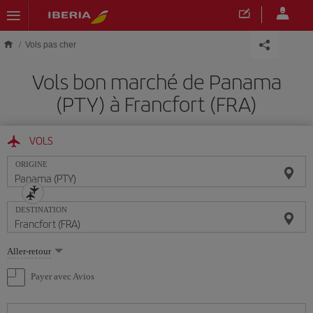
Skip to main content
Vols pas cher
Vols bon marché de Panama
(PTY) à Francfort (FRA)
VOLS
ORIGINE
DESTINATION
Sélectionnez
Aller-retour
une
option
Payer avec Avios