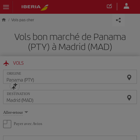
Skip to main content
Vols pas cher
Vols bon marché de Panama
(PTY) à Madrid (MAD)
VOLS
ORIGINE
DESTINATION
Sélectionnez
Aller-retour
une
option
Payer avec Avios