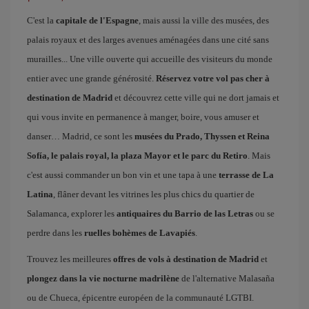
C'est la
capitale de l'Espagne
, mais aussi la ville des musées, des
palais royaux et des larges avenues aménagées dans une cité sans
murailles... Une ville ouverte qui accueille des visiteurs du monde
entier avec une grande générosité.
Réservez votre vol pas cher à
destination de Madrid
et découvrez cette ville qui ne dort jamais et
qui vous invite en permanence à manger, boire, vous amuser et
danser… Madrid, ce sont les
musées du Prado, Thyssen et Reina
Sofía, le palais royal, la plaza Mayor et le parc du Retiro
. Mais
c'est aussi commander un bon vin et une tapa à une
terrasse de La
Latina
, flâner devant les vitrines les plus chics du quartier de
Salamanca, explorer les
antiquaires du Barrio de las Letras
ou se
perdre dans les
ruelles bohèmes de Lavapiés
.
Trouvez les meilleures
offres de vols à destination de Madrid
et
plongez dans la vie nocturne madrilène
de l'alternative Malasaña
ou de Chueca, épicentre européen de la communauté LGTBI.