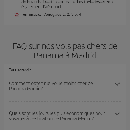
de bus urbains et interurbains. Les taxis desservent
également l’aéroport.
Terminaux:
Aérogares 1, 2, 3 et 4
FAQ sur nos vols pas chers de
Panama à Madrid
Tout agrandir
Comment obtenir le vol le moins cher de
Panama-Madrid?
Économisez sur votre billet d'avion de Panama-Madrid-dest et
bénéficiez du tarif le plus bas en évitant les hautes saisons, en
Quels sont les jours les plus économiques pour
voyager à destination de Panama-Madrid?
achetant à l'avance et en restant flexible sur les dates et les
horaires de votre aller-retour.