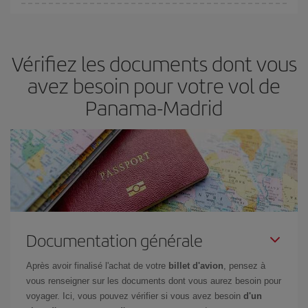
Vous pouvez trouver des vols économiques tous les jours de la
semaine. Les clés pour trouver les meilleurs prix sont
d'anticiper
et d'être flexible.
En règle générale,
plus tôt
vous réservez vos
Vérifiez les documents dont vous
billets, plus vous bénéficiez de prix économiques. De plus, en
restant flexible sur les dates et les horaires de vol lors de votre
avez besoin pour votre vol de
recherche, vous pourrez
choisir le prix le plus économique.
Panama-Madrid
Documentation générale
Après avoir finalisé l'achat de votre
billet d'avion
, pensez à
vous renseigner sur les documents dont vous aurez besoin pour
voyager. Ici, vous pouvez vérifier si vous avez besoin
d'un