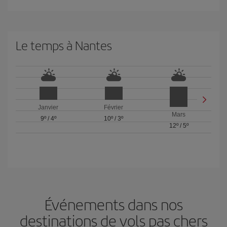
Le temps à Nantes
Janvier
Février
Mars
9º
/
4º
10º
/
3º
12º
/
5º
Événements dans nos
destinations de vols pas chers