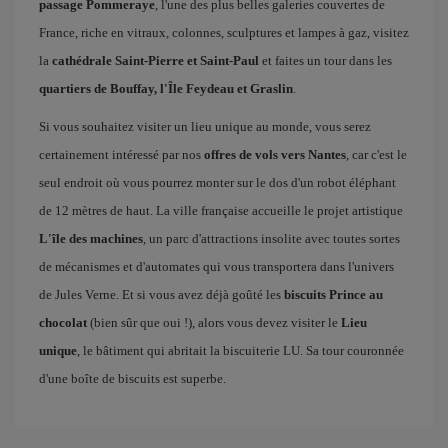
passage Pommeraye
, l'une des plus belles galeries couvertes de
France, riche en vitraux, colonnes, sculptures et lampes à gaz, visitez
la
cathédrale Saint-Pierre et Saint-Paul
et faites un tour dans les
quartiers de Bouffay, l'Île Feydeau et Graslin
.
Si vous souhaitez visiter un lieu unique au monde, vous serez
certainement intéressé par nos
offres de vols vers Nantes
, car c'est le
seul endroit où vous pourrez monter sur le dos d'un robot éléphant
de 12 mètres de haut. La ville française accueille le projet artistique
L'île des machines
, un parc d'attractions insolite avec toutes sortes
de mécanismes et d'automates qui vous transportera dans l'univers
de Jules Verne. Et si vous avez déjà goûté les
biscuits Prince au
chocolat
(bien sûr que oui !), alors vous devez visiter le
Lieu
unique
, le bâtiment qui abritait la biscuiterie LU. Sa tour couronnée
d'une boîte de biscuits est superbe.