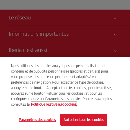
Le réseau
Informations importantes
Votre sécurité est notre priorité
Iberia c'est aussi
Accessibilité
Nouveautés et actualités
Engagement de service
Transparence
Nous utilisons des cookies analytiques, de personnalisation du
Groupe Iberia
contenu et de publicité personnalisée (propres et de tiers) pour
Plan du site
vous proposer des contenus pertinents et adaptés à vos
Avis légal
Actionnaires et investisseurs
Durabilité
Vente par téléphone
préférences de navigation. Pour accepter ce type de cookies,
Conditions de transport
(+33) 825 800 965
Nos alliances
appuyez sur le bouton Accepter tous les cookies ; pour les refuser,
appuyez sur le bouton Refuser tous les cookies ; et pour les
Droits du passager
Site pour les agences
Du lundi au dimanche, de 9 h à 20 h LT (français). Du lundi au
configurer cliquez sur Paramètres des cookies. Pour en savoir plus,
Conditions générales du programme Iberia Club
consultez la
Politique relative aux cookies.
dimanche, 24 h/24 (espagnol et anglais).
British Airways
Conditions d'inscription sur iberia.com
© Iberia 2026
Paramètres des cookies
Autoriser tous les cookies
Politique de protection des données personnelles