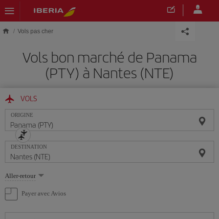
Skip to main content
Vols pas cher
Vols bon marché de Panama
(PTY) à Nantes (NTE)
VOLS
ORIGINE
DESTINATION
Sélectionnez
Aller-retour
une
option
Payer avec Avios