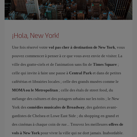
¡Hola, New York!
Une fois réservé votre
vol pas cher à destination de New York
, vous
pouvez commencer à penser à ce que vous avez envie de visiter. La
ville des gratte-ciels et de l'animation sans fin de
Times Square
;
celle qui invite à faire une pause à
Central Park
et dans de petites
cafétérias et librairies locales ; celle des grands musées comme le
MOMA ou le Metropolitan
; celle des étals de street food, du
mélange des cultures et des potagers urbains sur les toits ; le New
York des
comédies musicales de Broadway
, des galeries avant-
gardistes de Chelsea et Lowe East Side ; du shopping en grand et
des cinémas à chaque coin de rue... Trouvez les meilleures
offres de
vols à New York
pour vivre la ville qui ne dort jamais. Inabordable.