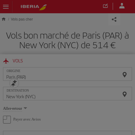
Skip to main content
Vols pas cher
Vols bon marché de Paris (PAR) à
New York (NYC) de 514 €
VOLS
ORIGINE
DESTINATION
Sélectionnez
Aller-retour
une
option
Payer avec Avios