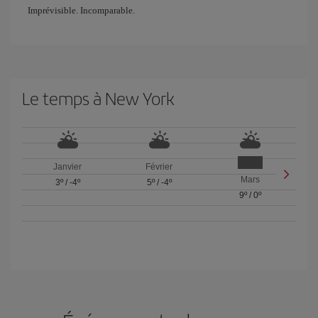
Imprévisible. Incomparable.
Le temps à New York
Janvier
Février
Mars
3º
/
-4º
5º
/
-4º
9º
/
0º