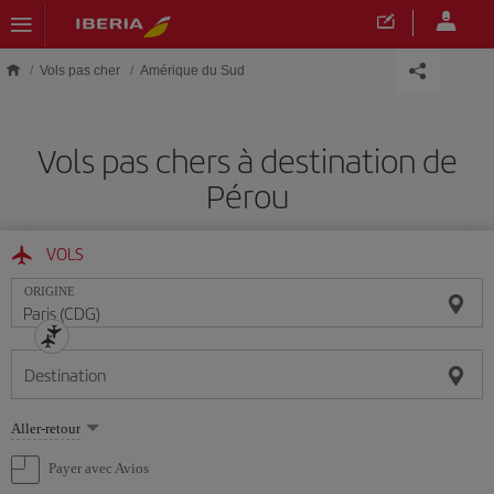
Skip to main content
Vols pas cher
Amérique du Sud
Vols pas chers à destination de
Pérou
VOLS
ORIGINE
Destination
Sélectionnez
Aller-retour
une
option
Payer avec Avios