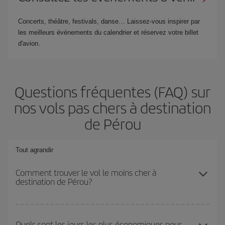
Concerts, théâtre, festivals, danse… Laissez-vous inspirer par
les meilleurs événements du calendrier et réservez votre billet
d'avion.
Questions fréquentes (FAQ) sur
nos vols pas chers à destination
de Pérou
Tout agrandir
Comment trouver le vol le moins cher à
destination de Pérou?
Économisez sur votre billet d'avion et bénéficiez du tarif le plus
bas en évitant les hautes saisons, en achetant à l'avance et en
Quels sont les jours les plus économiques pour