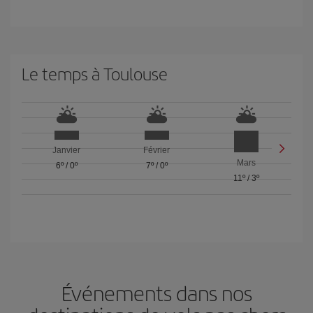
Le temps à Toulouse
Janvier
Février
Mars
6º
/
0º
7º
/
0º
11º
/
3º
Événements dans nos