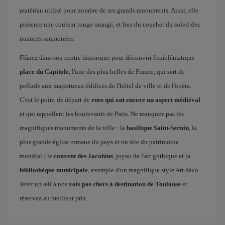
matériau utilisé pour nombre de ses grands monuments. Ainsi, elle
présente une couleur rouge orangé, et lors du coucher du soleil des
nuances saumonées.
Flânez dans son centre historique pour découvrir l'emblématique
place du Capitole
, l'une des plus belles de France, qui sert de
prélude aux majestueux édifices de l'hôtel de ville et de l'opéra.
C'est le point de départ de
rues qui ont encore un aspect médiéval
et qui rappellent les boulevards de Paris. Ne manquez pas les
magnifiques monuments de la ville : la
basilique Saint-Sernin
, la
plus grande église romane du pays et un site du patrimoine
mondial ; le
couvent des Jacobins
, joyau de l'art gothique et la
bibliothèque municipale
, exemple d'un magnifique style Art déco.
Jetez un œil à nos
vols pas chers à destination de Toulouse
et
réservez au meilleur prix.