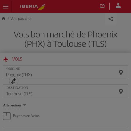
Skip to main content
Vols pas cher
Vols bon marché de Phoenix
(PHX) à Toulouse (TLS)
VOLS
ORIGINE
DESTINATION
Sélectionnez
Aller-retour
une
option
Payer avec Avios