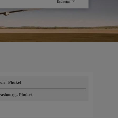
Economy
yon
-
Phuket
rasbourg
-
Phuket