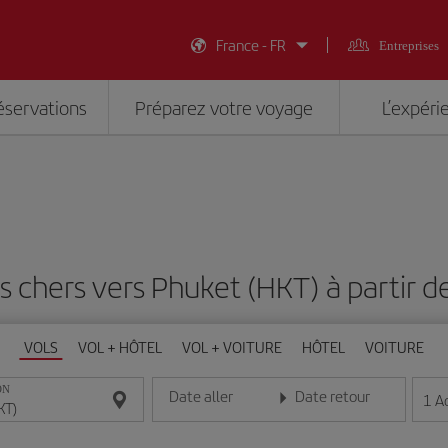
France - FR
Entreprises
éservations
Préparez votre voyage
L’expéri
s chers vers Phuket (HKT) à partir 
VOLS
VOL + HÔTEL
VOL + VOITURE
HÔTEL
VOITURE
ON
Date aller
Date retour
1
A
Entrez la date au format jour/mois/année
Entrez la date au format jou