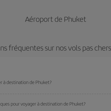
Aéroport de Phuket
ns fréquentes sur nos vols pas cher
r à destination de Phuket?
u tarif le plus bas en évitant les hautes saisons, en achetant à l'avance et en 
stination précise pour votre voyage, jetez un coup œil à nos offres et laissez-
iques pour voyager à destination de Phuket?