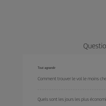
Questio
Tout agrandir
Comment trouver le vol le moins che
Économisez sur votre billet d'avion et bénéficiez d
votre aller-retour. Si vous n'avez pas d'idée de de
Quels sont les jours les plus économ
plus économique.