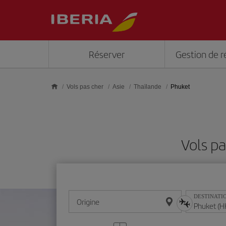
Skip to main content
Réserver
Gestion de r
Vols pas cher
Asie
Thaïlande
Phuket
Vols pa
DESTINATI
Origine