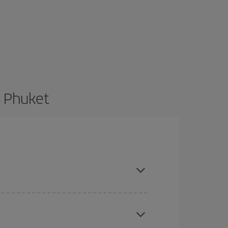
s Phuket
restant flexible sur les dates et les horaires de
vous inspirer : vous trouverez sûrement le vol le