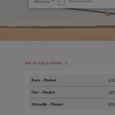
Sélectionnez
Payer avec Avios
Aller-retour
une
option
Voir les vols de Phuket
63
Paris
-
Phuket
60
Nice
-
Phuket
85
Marseille
-
Phuket