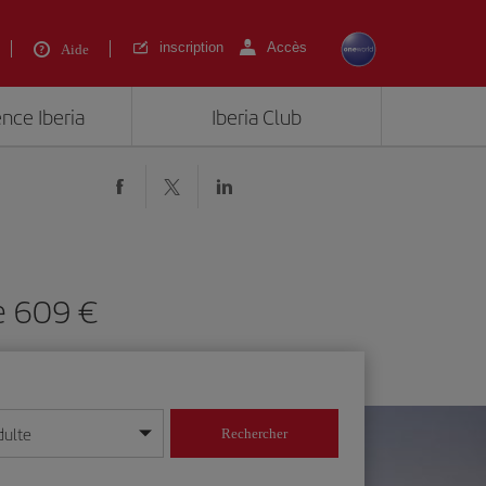
inscription
Accès
Aide
ence Iberia
Iberia Club
de 609 €
dulte
Rechercher
r/mois/année