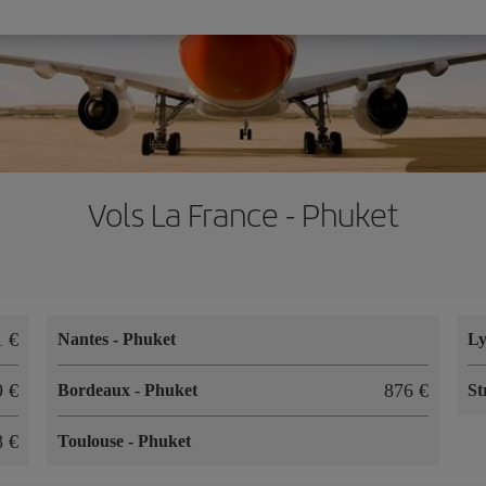
Vols La France - Phuket
1 €
Nantes
-
Phuket
L
9 €
876 €
Bordeaux
-
Phuket
St
8 €
Toulouse
-
Phuket