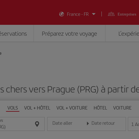
France - FR
Entreprises
éservations
Préparez votre voyage
L’expéri
e
s chers vers Prague (PRG) à partir 
VOLS
VOL + HÔTEL
VOL + VOITURE
HÔTEL
VOITURE
ON
Date aller
Date retour
1
A
Entrez la date au format jour/mois/année
Entrez la date au format jou