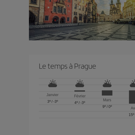
Le temps à Prague
Janvier
Février
Mars
3º
/
-3º
4º
/
-3º
9º
/
0º
Av
15º