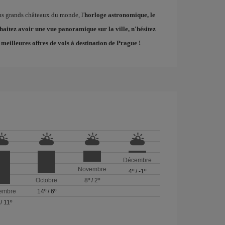
lus grands châteaux du monde, l'
horloge astronomique, le
uhaitez avoir une vue panoramique sur la ville, n'hésitez
s
meilleures offres de vols à destination de Prague
!
Décembre
Novembre
4º
/
-1º
Octobre
8º
/
2º
embre
14º
/
6º
/
11º