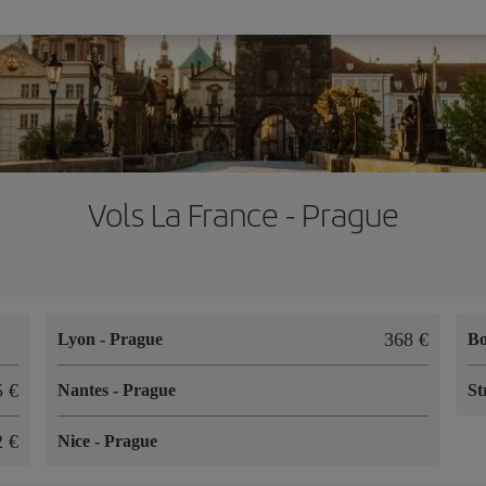
Vols La France - Prague
368 €
Lyon
-
Prague
B
5 €
Nantes
-
Prague
St
2 €
Nice
-
Prague