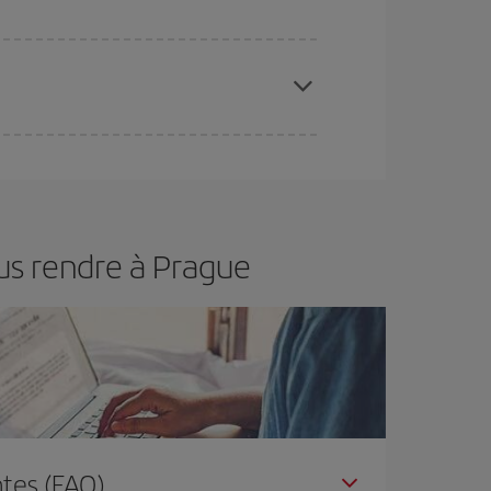
 disponibilité ou de l'épuisement des tarifs les
ertain d'acheter le vol le moins cher.
us rendre à Prague
tes (FAQ)