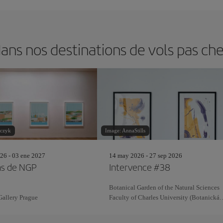
ns nos destinations de vols pas che
czyk
Image: AnnaStills
26 - 03 ene 2027
14 may 2026 - 27 sep 2026
ns de NGP
Intervence #38
Botanical Garden of the Natural Sciences
Gallery Prague
Faculty of Charles University (Botanická
zahrada Přírodovědecké fakulty Univerzit
Karlovy)