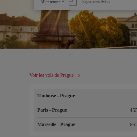
Sélectionnez
Payer avec Avios
Aller-retour
une
option
Voir les vols de Prague
Toulouse
-
Prague
45
Paris
-
Prague
66
Marseille
-
Prague