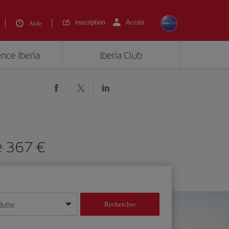
inscription
Accès
Aide
ence Iberia
Iberia Club
de 367 €
dulte
Rechercher
r/mois/année