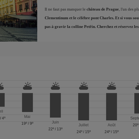
Il ne faut pas manquer le
château de Prague
, l'un des p
Clementinum et le célèbre
pont Charles
. Et si vous so
pas à gravir la colline Petřín. Cherchez et réservez le
ril
Mai
/
4º
Sept
Juin
19º
/
9º
Juillet
Août
20º
22º
/
13º
24º
/
15º
24º
/
15º