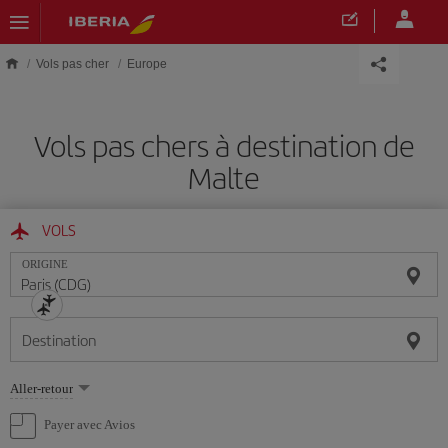
Skip to main content
Vols pas cher
Europe
Vols pas chers à destination de
Malte
VOLS
ORIGINE
Destination
Sélectionnez
Aller-retour
une
option
Payer avec Avios