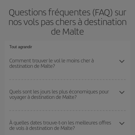
Questions fréquentes (FAQ) sur
nos vols pas chers à destination
de Malte
Tout agrandir
Comment trouver le vol le moins cher à
destination de Malte?
Économisez sur votre billet d'avion et bénéficiez du tarif le plus
bas en évitant les hautes saisons, en achetant à l'avance et en
Quels sont les jours les plus économiques pour
voyager à destination de Malte?
restant flexible sur les dates et les horaires de votre aller-retour. Si
vous n'avez pas d'idée de destination précise pour votre voyage,
jetez un coup œil à nos offres et laissez-vous inspirer : vous
Pour découvrir quels jours bénéficient des tarifs les plus bas, il
trouverez sûrement le vol le plus économique.
vous suffit de lancer une recherche dans notre
moteur de
À quelles dates trouve-t-on les meilleures offres
de vols à destination de Malte?
recherche de vols économiques
. Dites-nous d'où vous partez,
où vous voulez aller et à quelles dates vous aviez prévu de