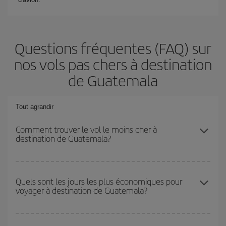
Questions fréquentes (FAQ) sur
nos vols pas chers à destination
de Guatemala
Tout agrandir
Comment trouver le vol le moins cher à
destination de Guatemala?
Économisez sur votre billet d'avion et bénéficiez du tarif le plus
bas en évitant les hautes saisons, en achetant à l'avance et en
Quels sont les jours les plus économiques pour
voyager à destination de Guatemala?
restant flexible sur les dates et les horaires de votre aller-retour. Si
vous n'avez pas d'idée de destination précise pour votre voyage,
jetez un coup œil à nos offres et laissez-vous inspirer : vous
Pour découvrir quels jours bénéficient des tarifs les plus bas, il
trouverez sûrement le vol le plus économique.