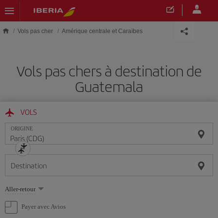
Skip to main content
Vols pas cher
Amérique centrale et Caraïbes
Vols pas chers à destination de
Guatemala
VOLS
ORIGINE
Destination
Sélectionnez
Aller-retour
une
option
Payer avec Avios