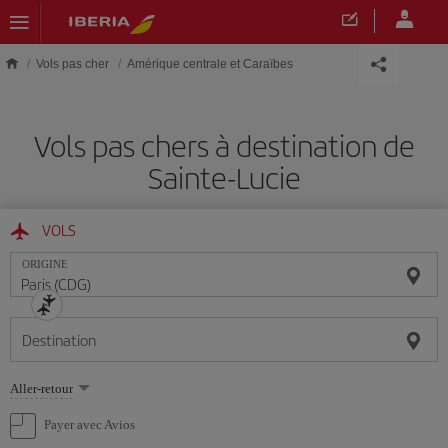
Skip to main content
Vols pas cher
Amérique centrale et Caraïbes
Vols pas chers à destination de
Sainte-Lucie
VOLS
ORIGINE
Destination
Sélectionnez
Aller-retour
une
option
Payer avec Avios