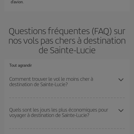
d'avion.
Questions fréquentes (FAQ) sur
nos vols pas chers à destination
de Sainte-Lucie
Tout agrandir
Comment trouver le vol le moins cher à
destination de Sainte-Lucie?
Économisez sur votre billet d'avion et bénéficiez du tarif le plus
bas en évitant les hautes saisons, en achetant à l'avance et en
Quels sont les jours les plus économiques pour
voyager à destination de Sainte-Lucie?
restant flexible sur les dates et les horaires de votre aller-retour. Si
vous n'avez pas d'idée de destination précise pour votre voyage,
jetez un coup œil à nos offres et laissez-vous inspirer : vous
Pour découvrir quels jours bénéficient des tarifs les plus bas, il
trouverez sûrement le vol le plus économique.