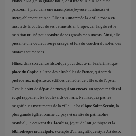
France ! Malgré sa grande taille, c'est une ville que l'on aime
parcourir à pied dans une atmosphère joyeuse, lumineuse et
incroyablement animée. Elle est surnommée la « ville rose » en
raison de la couleur de ses bâtiments en brique, car l'argile est le
matériau utilisé pour nombre de ses grands monuments. Ainsi, elle
présente une couleur rouge orangé, et lors du coucher du soleil des
nuances saumonées.
Flânez dans son centre historique pour découvrir l'emblématique
place du Capitole
, l'une des plus belles de France, qui sert de
prélude aux majestueux édifices de l'hôtel de ville et de l'opéra.
C'est le point de départ de
rues qui ont encore un aspect médiéval
et qui rappellent les boulevards de Paris. Ne manquez pas les
magnifiques monuments de la ville : la
basilique Saint-Sernin
, la
plus grande église romane du pays et un site du patrimoine
mondial ; le
couvent des Jacobins
, joyau de l'art gothique et la
bibliothèque municipale
, exemple d'un magnifique style Art déco.