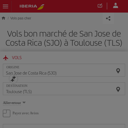
Skip to main content
Vols pas cher
Vols bon marché de San Jose de
Costa Rica (SJO) à Toulouse (TLS)
VOLS
ORIGINE
DESTINATION
Sélectionnez
Aller-retour
une
option
Payer avec Avios