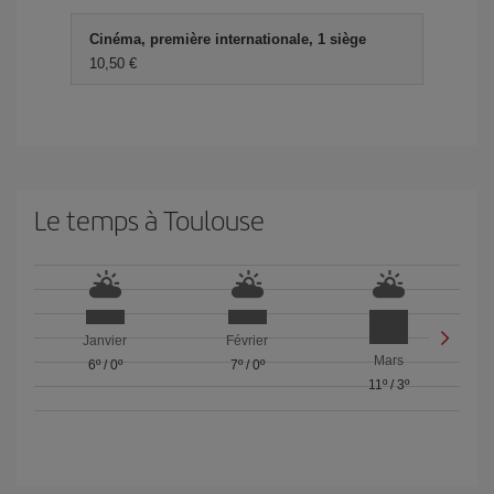
Cinéma, première internationale, 1 siège
10,50 €
Le temps à Toulouse
Janvier
Février
Mars
6º
/
0º
7º
/
0º
11º
/
3º