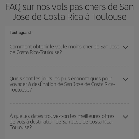
FAQ sur nos vols pas chers de San
Jose de Costa Rica à Toulouse
Tout agrandir
Comment obtenir le vol le moins cher de San Jose
de Costa Rica-Toulouse?
Économisez sur votre billet d'avion de San Jose de Costa Rica-
Toulouse-dest et bénéficiez du tarif le plus bas en évitant les
Quels sont les jours les plus économiques pour
voyager à destination de San Jose de Costa Rica-
hautes saisons, en achetant à l'avance et en restant flexible sur
Toulouse?
les dates et les horaires de votre aller-retour.
Pour découvrir quels jours bénéficient des tarifs les plus bas, il
vous suffit de lancer une recherche dans notre
moteur de
À quelles dates trouve-t-on les meilleures offres
de vols à destination de San Jose de Costa Rica-
recherche de vols économiques
. Dites-nous d'où vous partez,
Toulouse?
où vous voulez aller et à quelles dates vous aviez prévu de
voyager. Nous afficherons les vols les plus économiques, non