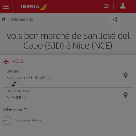
Skip to main content
Vols pas cher
Vols bon marché de San José del
Cabo (SJD) à Nice (NCE)
VOLS
ORIGINE
DESTINATION
Sélectionnez
Aller-retour
une
option
Payer avec Avios