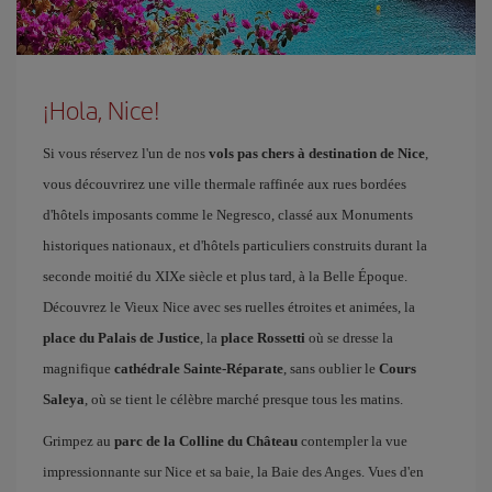
¡Hola, Nice!
Si vous réservez l'un de nos
vols pas chers à destination de Nice
,
vous découvrirez une ville thermale raffinée aux rues bordées
d'hôtels imposants comme le Negresco, classé aux Monuments
historiques nationaux, et d'hôtels particuliers construits durant la
seconde moitié du XIXe siècle et plus tard, à la Belle Époque.
Découvrez le Vieux Nice avec ses ruelles étroites et animées, la
place du Palais de Justice
, la
place Rossetti
où se dresse la
magnifique
cathédrale Sainte-Réparate
, sans oublier le
Cours
Saleya
, où se tient le célèbre marché presque tous les matins.
Grimpez au
parc de la Colline du Château
contempler la vue
impressionnante sur Nice et sa baie, la Baie des Anges. Vues d'en