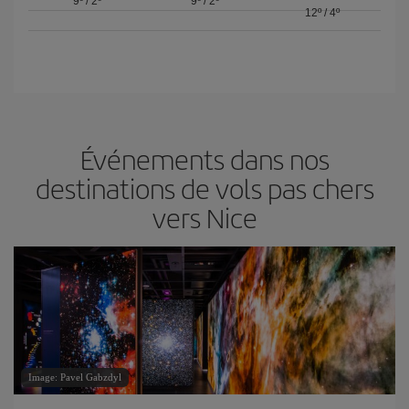
9º
/
2º
9º
/
2º
12º
/
4º
Événements dans nos
destinations de vols pas chers
vers Nice
Image: Pavel Gabzdyl