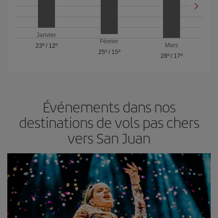
Janvier
Février
Mars
23º
/
12º
25º
/
15º
28º
/
17º
Événements dans nos
destinations de vols pas chers
vers San Juan