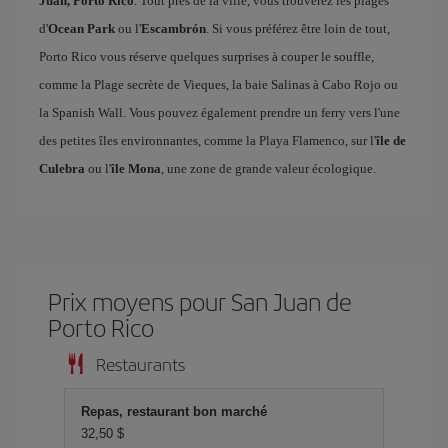
Juan, Porto Rico
. Tout près de la ville, vous trouverez les plages
d'
Ocean Park
ou l'
Escambrón
. Si vous préférez être loin de tout,
Porto Rico vous réserve quelques surprises à couper le souffle,
comme la Plage secrète de Vieques, la baie Salinas à Cabo Rojo ou
la Spanish Wall. Vous pouvez également prendre un ferry vers l'une
des petites îles environnantes, comme la Playa Flamenco, sur l'
île de
Culebra
ou l'
île Mona
, une zone de grande valeur écologique.
Prix ​​moyens pour San Juan de
Porto Rico
Restaurants
Repas, restaurant bon marché
32,50 $