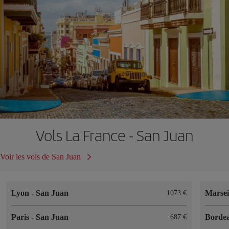
Vols La France - San Juan
Voir les vols de San Juan
Lyon
-
San Juan
Marsei
1073 €
Paris
-
San Juan
Borde
687 €