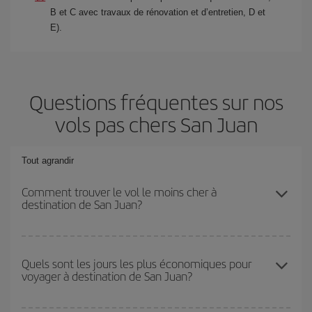
B et C avec travaux de rénovation et d’entretien, D et
E).
Questions fréquentes sur nos
vols pas chers San Juan
Tout agrandir
Comment trouver le vol le moins cher à
destination de San Juan?
Économisez sur votre billet d'avion et bénéficiez du tarif le plus
bas en évitant les hautes saisons, en achetant à l'avance et en
Quels sont les jours les plus économiques pour
voyager à destination de San Juan?
restant flexible sur les dates et les horaires de votre aller-retour. Si
vous n'avez pas d'idée de destination précise pour votre voyage,
jetez un coup œil à nos offres et laissez-vous inspirer : vous