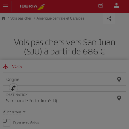
Skip to main content
Vols pas cher
Amérique centrale et Caraïbes
Vols pas chers vers San Juan
(SJU) à partir de 686 €
VOLS
Origine
DESTINATION
Sélectionnez
Aller-retour
une
option
Payer avec Avios