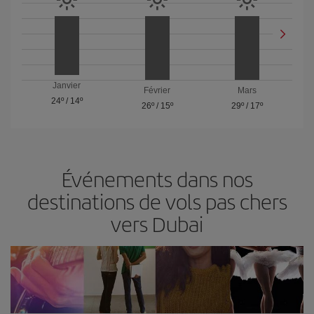
Janvier
Février
Mars
24º
/
14º
26º
/
15º
29º
/
17º
Événements dans nos
destinations de vols pas chers
vers Dubai