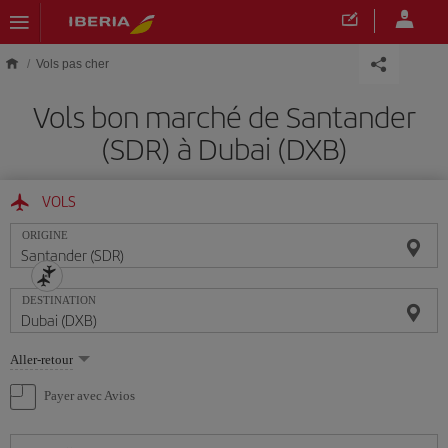
Skip to main content
Vols pas cher
Vols bon marché de Santander
(SDR) à Dubai (DXB)
VOLS
ORIGINE
DESTINATION
Sélectionnez
Aller-retour
une
option
Payer avec Avios