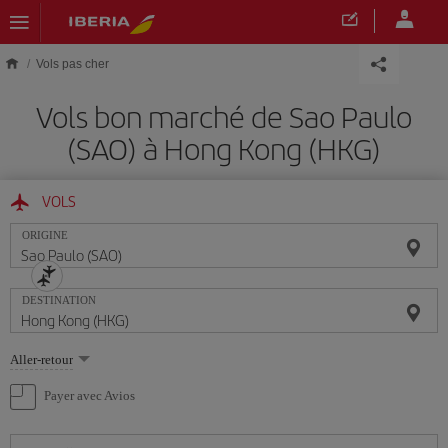
Skip to main content
Vols pas cher
Vols bon marché de Sao Paulo
(SAO) à Hong Kong (HKG)
VOLS
ORIGINE
DESTINATION
Sélectionnez
Aller-retour
une
option
Payer avec Avios