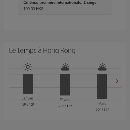
Cinéma, première internationale, 1 siège
100,00 HK$
Le temps à Hong Kong
Janvier
Février
Mars
18º
/
13º
20º
/
15º
22º
/
17º