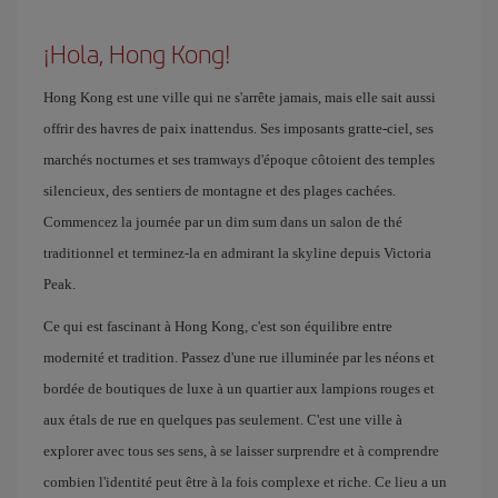
¡Hola, Hong Kong!
Hong Kong est une ville qui ne s'arrête jamais, mais elle sait aussi
offrir des havres de paix inattendus. Ses imposants gratte-ciel, ses
marchés nocturnes et ses tramways d'époque côtoient des temples
silencieux, des sentiers de montagne et des plages cachées.
Commencez la journée par un dim sum dans un salon de thé
traditionnel et terminez-la en admirant la skyline depuis Victoria
Peak.
Ce qui est fascinant à Hong Kong, c'est son équilibre entre
modernité et tradition. Passez d'une rue illuminée par les néons et
bordée de boutiques de luxe à un quartier aux lampions rouges et
aux étals de rue en quelques pas seulement. C'est une ville à
explorer avec tous ses sens, à se laisser surprendre et à comprendre
combien l'identité peut être à la fois complexe et riche. Ce lieu a un