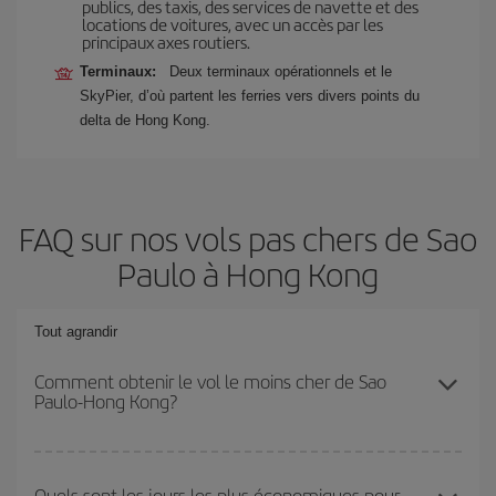
publics, des taxis, des services de navette et des
locations de voitures, avec un accès par les
principaux axes routiers.
Terminaux:
Deux terminaux opérationnels et le
SkyPier, d’où partent les ferries vers divers points du
delta de Hong Kong.
FAQ sur nos vols pas chers de Sao
Paulo à Hong Kong
Tout agrandir
Comment obtenir le vol le moins cher de Sao
Paulo-Hong Kong?
Économisez sur votre billet d'avion de Sao Paulo-Hong Kong-dest
et bénéficiez du tarif le plus bas en évitant les hautes saisons, en
Quels sont les jours les plus économiques pour