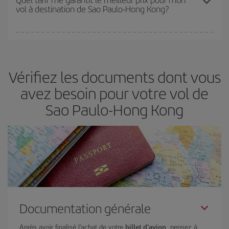
vol à destination de Sao Paulo-Hong Kong?
disponibilité ou de l'épuisement des tarifs les plus économiques
(touristiques). Par conséquent, réserver à l'avance est
fondamental
pour trouver des
vols pas chers
.
Iberia propose plusieurs tarifs, afin de vous garantir le meilleur prix
en fonction de vos besoins. Avec le tarif Basic, vous êtes certain
d'acheter le vol le moins cher.
Vérifiez les documents dont vous
avez besoin pour votre vol de
Sao Paulo-Hong Kong
Documentation générale
Après avoir finalisé l'achat de votre
billet d'avion
, pensez à