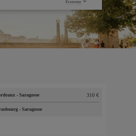
Economy
310 €
ordeaux
-
Saragosse
rasbourg
-
Saragosse