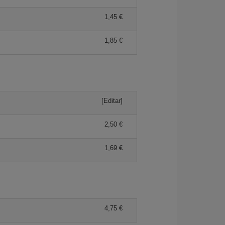
1,45 €
1,85 €
[Editar]
2,50 €
1,69 €
4,75 €