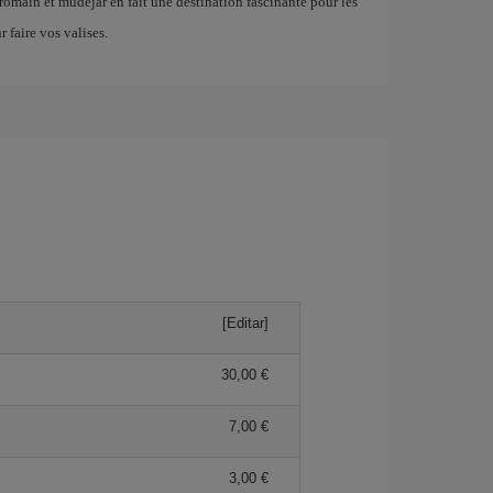
romain et mudéjar en fait une destination fascinante pour les
r faire vos valises.
[Editar]
30,00 €
7,00 €
3,00 €