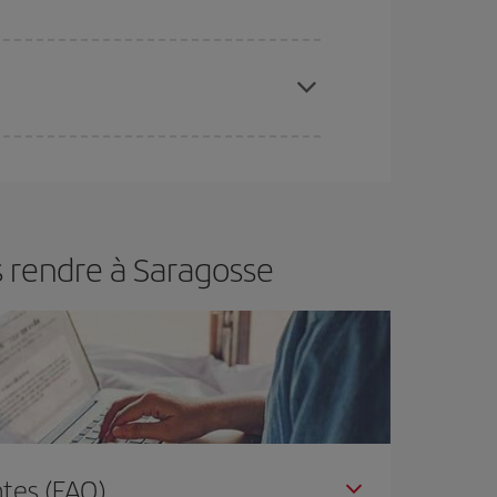
 disponibilité ou de l'épuisement des tarifs les
ertain d'acheter le vol le moins cher.
s rendre à Saragosse
tes (FAQ)