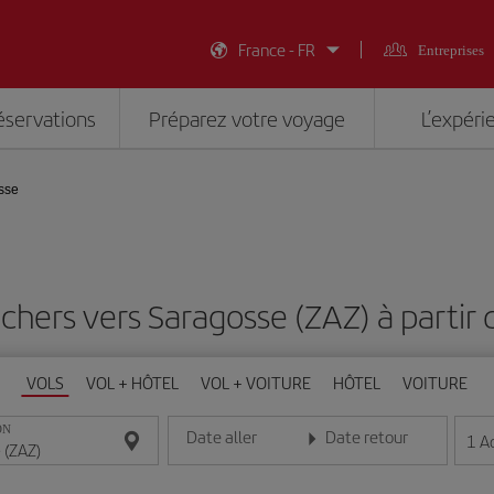
France - FR
Entreprises
éservations
Préparez votre voyage
L’expéri
sse
 chers vers Saragosse (ZAZ) à partir
VOLS
VOL + HÔTEL
VOL + VOITURE
HÔTEL
VOITURE
ON
Date aller
Date retour
1
A
Entrez la date au format jour/mois/année
Entrez la date au format jou