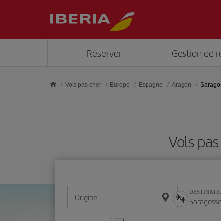
Skip to main content
Réserver
Gestion de r
Vols pas cher
Europe
Espagne
Aragón
Sarago
Vols pas
DESTINATI
Origine