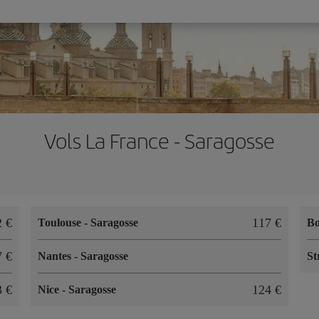
Vols La France - Saragosse
2 €
117 €
Toulouse
-
Saragosse
B
7 €
Nantes
-
Saragosse
St
3 €
124 €
Nice
-
Saragosse