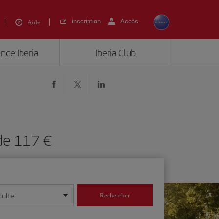
inscription
Accès
Aide
ence Iberia
Iberia Club
 de 117 €
dulte
Rechercher
r/mois/année