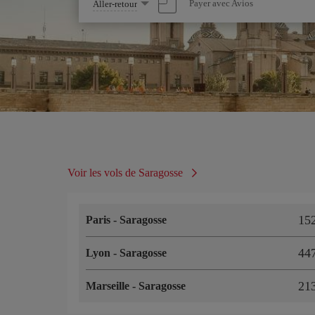
Sélectionnez
Payer avec Avios
Aller-retour
une
option
Voir les vols de Saragosse
15
Paris
-
Saragosse
44
Lyon
-
Saragosse
21
Marseille
-
Saragosse