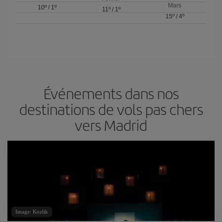
Mars
10º
/
1º
11º
/
1º
15º
/
4º
Événements dans nos
destinations de vols pas chers
vers Madrid
Image: Kozlik