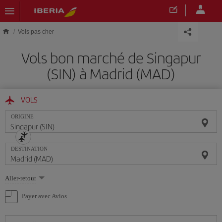
Skip to main content
Vols pas cher
Vols bon marché de Singapur
(SIN) à Madrid (MAD)
VOLS
ORIGINE
DESTINATION
Sélectionnez
Aller-retour
une
option
Payer avec Avios