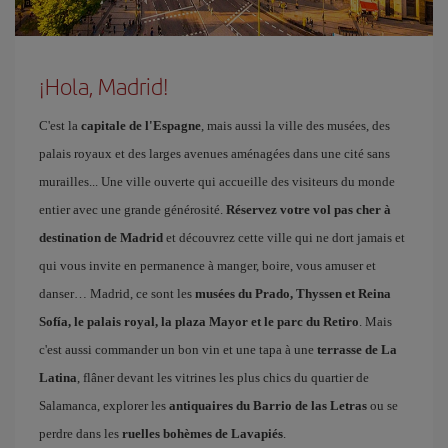
¡Hola, Madrid!
C'est la
capitale de l'Espagne
, mais aussi la ville des musées, des
palais royaux et des larges avenues aménagées dans une cité sans
murailles... Une ville ouverte qui accueille des visiteurs du monde
entier avec une grande générosité.
Réservez votre vol pas cher à
destination de Madrid
et découvrez cette ville qui ne dort jamais et
qui vous invite en permanence à manger, boire, vous amuser et
danser… Madrid, ce sont les
musées du Prado, Thyssen et Reina
Sofía, le palais royal, la plaza Mayor et le parc du Retiro
. Mais
c'est aussi commander un bon vin et une tapa à une
terrasse de La
Latina
, flâner devant les vitrines les plus chics du quartier de
Salamanca, explorer les
antiquaires du Barrio de las Letras
ou se
perdre dans les
ruelles bohèmes de Lavapiés
.