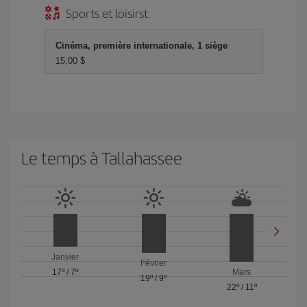
Sports et loisirst
Cinéma, première internationale, 1 siège
15,00 $
Le temps à Tallahassee
Janvier
Février
17º
/
7º
Mars
19º
/
9º
22º
/
11º