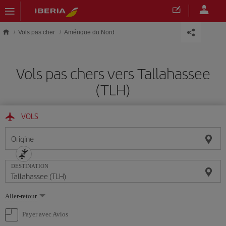
Skip to main content
Vols pas cher
Amérique du Nord
Vols pas chers vers Tallahassee
(TLH)
VOLS
Origine
DESTINATION
Sélectionnez
Aller-retour
une
option
Payer avec Avios