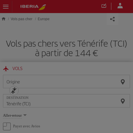
Skip to main content
Vols pas cher
Europe
Vols pas chers vers Ténérife (TCI)
à partir de 144 €
VOLS
Origine
DESTINATION
Sélectionnez
Aller-retour
une
option
Payer avec Avios