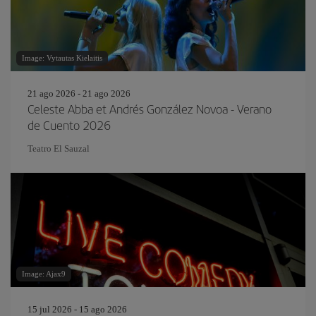
Image: Vytautas Kielaitis
21 ago 2026 - 21 ago 2026
Celeste Abba et Andrés González Novoa - Verano
de Cuento 2026
Teatro El Sauzal
Image: Ajax9
15 jul 2026 - 15 ago 2026