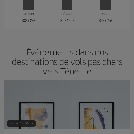
Janvier
Février
Mars
33º
/
24º
35º
/
25º
34º
/
25º
Événements dans nos
destinations de vols pas chers
vers Ténérife
Image: AnnaStills