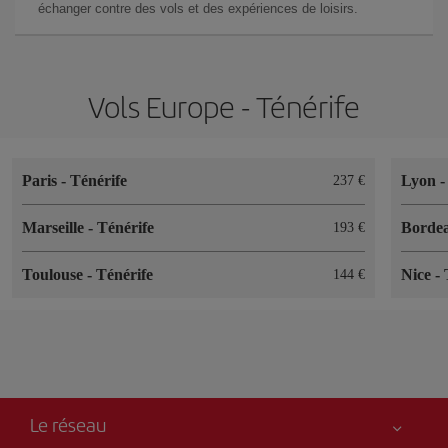
échanger contre des vols et des expériences de loisirs.
Vols Europe - Ténérife
Paris
-
Ténérife
Lyon
237 €
Marseille
-
Ténérife
Borde
193 €
Toulouse
-
Ténérife
Nice
-
144 €
Le réseau