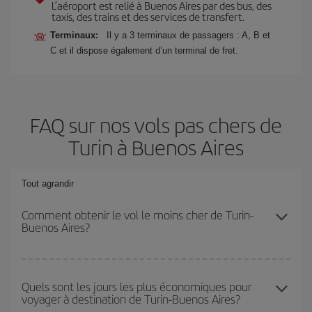
L’aéroport est relié à Buenos Aires par des bus, des
taxis, des trains et des services de transfert.
Terminaux:
Il y a 3 terminaux de passagers : A, B et
C et il dispose également d’un terminal de fret.
FAQ sur nos vols pas chers de
Turin à Buenos Aires
Tout agrandir
Comment obtenir le vol le moins cher de Turin-
Buenos Aires?
Économisez sur votre billet d'avion de Turin-Buenos Aires-dest et
bénéficiez du tarif le plus bas en évitant les hautes saisons, en
Quels sont les jours les plus économiques pour
voyager à destination de Turin-Buenos Aires?
achetant à l'avance et en restant flexible sur les dates et les
horaires de votre aller-retour.