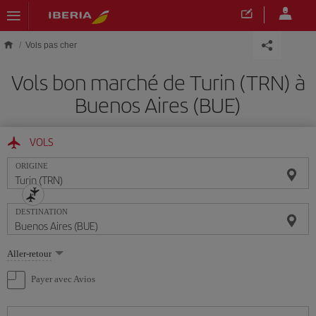
Skip to main content
Vols pas cher
Vols bon marché de Turin (TRN) à
Buenos Aires (BUE)
VOLS
ORIGINE
DESTINATION
Sélectionnez
Aller-retour
une
option
Payer avec Avios