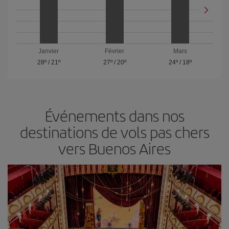
Janvier
Février
Mars
28º
/
21º
27º
/
20º
24º
/
18º
Événements dans nos
destinations de vols pas chers
vers Buenos Aires