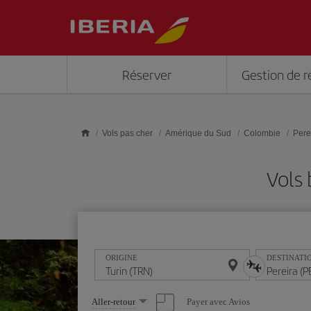
Skip to main content
Réserver
Gestion de r
Vols pas cher
Amérique du Sud
Colombie
Pere
Vols 
ORIGINE
DESTINATI
Sélectionnez
Payer avec Avios
Aller-retour