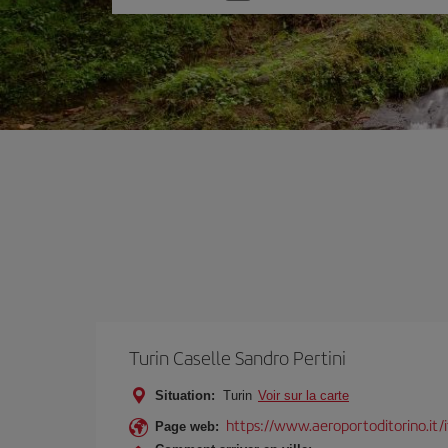
une
option
Turin Caselle Sandro Pertini
Situation:
Turin
Voir sur la carte
https://www.aeroportoditorino.it/i
Page web: