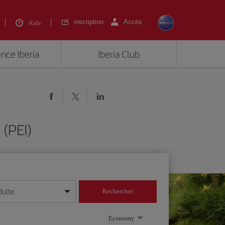
inscription
Accès
Aide
ence Iberia
Iberia Club
 (PEI)
dulte
Rechercher
r/mois/année
Economy