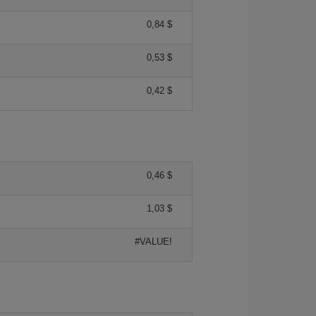
0,84 $
0,53 $
0,42 $
0,46 $
1,03 $
#VALUE!