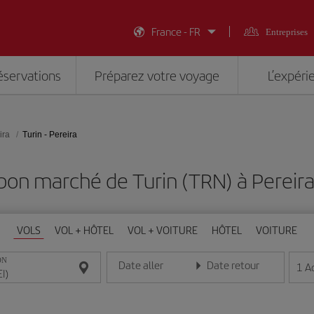
France - FR
Entreprises
éservations
Préparez votre voyage
L’expéri
ira
Turin - Pereira
bon marché de Turin (TRN) à Pereira
VOLS
VOL + HÔTEL
VOL + VOITURE
HÔTEL
VOITURE
ON
Date aller
Date retour
1
A
Entrez la date au format jour/mois/année
Entrez la date au format jou