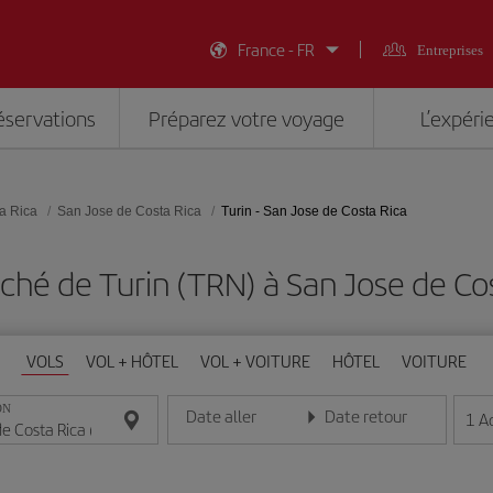
France - FR
Entreprises
éservations
Préparez votre voyage
L’expéri
a Rica
San Jose de Costa Rica
Turin - San Jose de Costa Rica
ché de Turin (TRN) à San Jose de Cos
VOLS
VOL + HÔTEL
VOL + VOITURE
HÔTEL
VOITURE
ON
Date aller
Date retour
1
A
Entrez la date au format jour/mois/année
Entrez la date au format jou