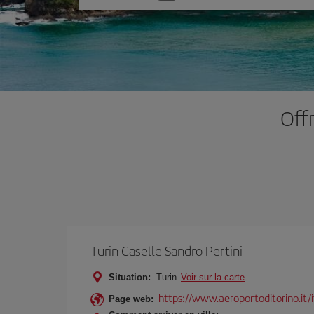
une
option
Off
Turin Caselle Sandro Pertini
Situation:
Turin
Voir sur la carte
https://www.aeroportoditorino.it/i
Page web: