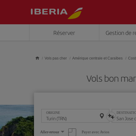
Skip to main content
Réserver
Gestion de r
Vols pas cher
Amérique centrale et Caraïbes
Cost
Vols bon mar
ORIGINE
DESTINATI
Sélectionnez
Payer avec Avios
Aller-retour