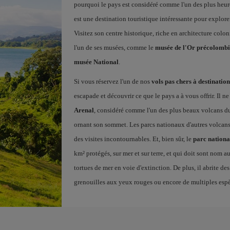
pourquoi le pays est considéré comme l'un des plus heur
est une destination touristique intéressante pour explorer
Visitez son centre historique, riche en architecture co
l'un de ses musées, comme le
musée de l'Or précolomb
musée National
.
Si vous réservez l'un de nos
vols pas chers à destinatio
escapade et découvrir ce que le pays a à vous offrir. Il n
Arenal
, considéré comme l'un des plus beaux volcans d
ornant son sommet. Les parcs nationaux d'autres volca
des visites incontournables. Et, bien sûr, le
parc nationa
km² protégés, sur mer et sur terre, et qui doit sont nom au
tortues de mer en voie d'extinction. De plus, il abrite des
grenouilles aux yeux rouges ou encore de multiples espèc