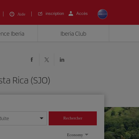
inscription
Accès
Aide
ence Iberia
Iberia Club
ta Rica (SJO)
dulte
Rechercher
r/mois/année
Economy