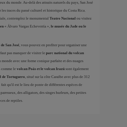
eux du monde. Au-delà des attraits naturels du pays, San José
 les traces du passé culturel et historique du Costa Rica.
loniale, contemplez le monumental
Teatro Nacional
ou visitez
ien
« Álvaro Vargas Echeverría »,
le musée du Jade ou le
n de San José
, vous pouvez en profiter pour organiser une
e faut pas manquer de visiter le
parc national du volcan
u monde avec une forme conique parfaite et des nuages
ns comme le
volcan Poás et le volcan Irazú
sont également
l de Tortuguero
, situé sur la côte Caraïbe avec plus de 312
 fait qu'il est le lieu de ponte de différentes espèces de
 paresseux, des alligators, des singes hurleurs, des petites
es de reptiles.