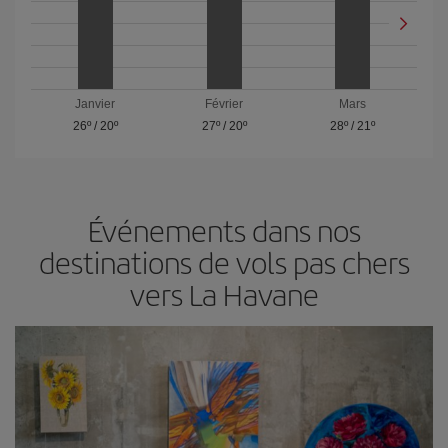
Janvier
Février
Mars
26º
/
20º
27º
/
20º
28º
/
21º
Événements dans nos
destinations de vols pas chers
vers La Havane