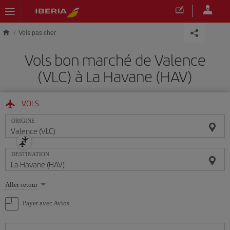
Skip to main content
Vols pas cher
Vols bon marché de Valence
(VLC) à La Havane (HAV)
VOLS
ORIGINE
DESTINATION
Sélectionnez
Aller-retour
une
option
Payer avec Avios