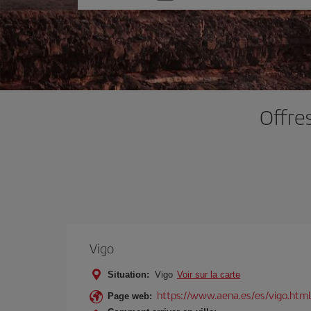
une
option
Offre
Vigo
Situation:
Vigo
Voir sur la carte
https://www.aena.es/es/vigo.html
Page web: