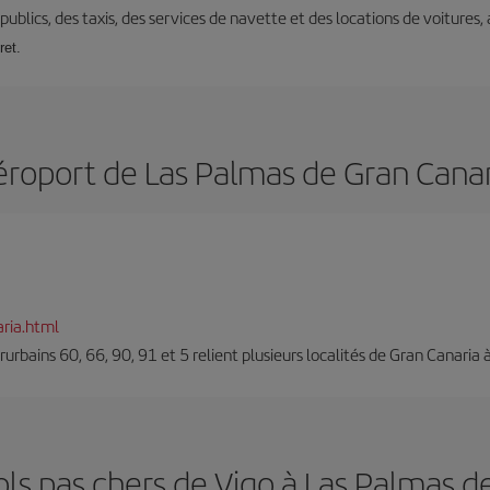
s publics, des taxis, des services de navette et des locations de voitures,
ret.
éroport de Las Palmas de Gran Canar
ria.html
erurbains 60, 66, 90, 91 et 5 relient plusieurs localités de Gran Canaria à
ols pas chers de Vigo à Las Palmas d