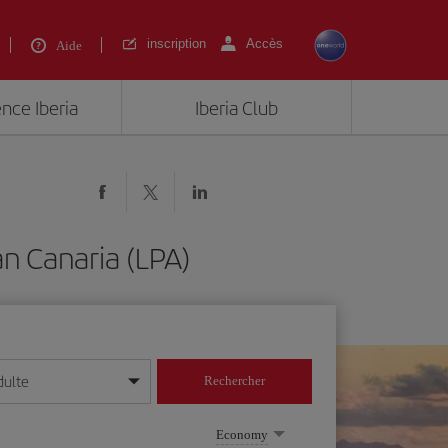
inscription
Accès
Aide
ence Iberia
Iberia Club
n Canaria (LPA)
dulte
Rechercher
r/mois/année
Economy