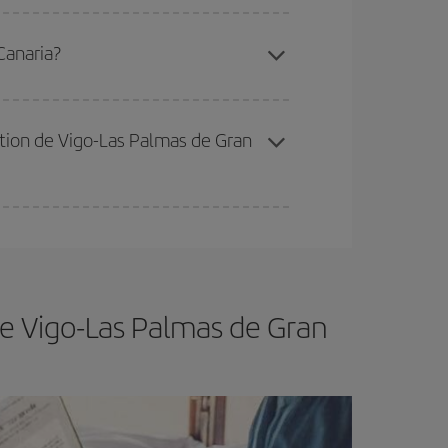
 disponibilité ou de l'épuisement des tarifs les
 Canaria?
ertain d'acheter le vol le moins cher.
nation de Vigo-Las Palmas de Gran
er et d'être flexible.
En règle générale,
plus tôt
de vol lors de votre recherche, vous pourrez
de Vigo-Las Palmas de Gran