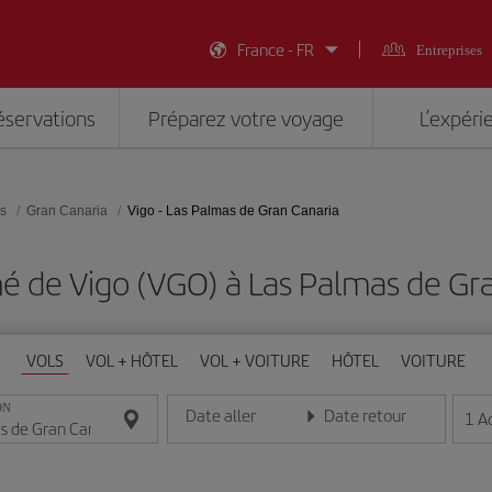
France - FR
Entreprises
éservations
Préparez votre voyage
L’expéri
es
Gran Canaria
Vigo - Las Palmas de Gran Canaria
é de Vigo (VGO) à Las Palmas de Gra
VOLS
VOL + HÔTEL
VOL + VOITURE
HÔTEL
VOITURE
ON
Date aller
Date retour
1
A
Entrez la date au format jour/mois/année
Entrez la date au format jou