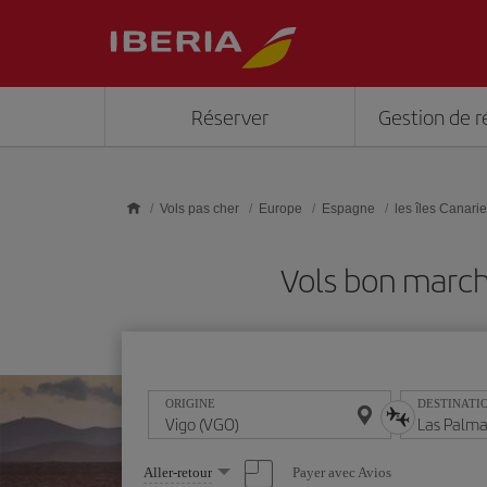
Skip to main content
Réserver
Gestion de r
Vols pas cher
Europe
Espagne
les îles Canari
Vols bon march
ORIGINE
DESTINATI
Sélectionnez
Payer avec Avios
Aller-retour