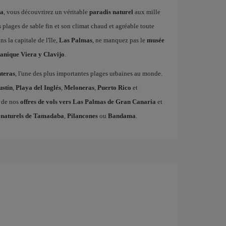
ia
, vous découvrirez un véritable
paradis naturel
aux mille
s plages de sable fin et son climat chaud et agréable toute
ns la capitale de l'île,
Las Palmas
, ne manquez pas le
musée
tanique Viera y Clavijo
.
teras
, l'une des plus importantes plages urbaines au monde.
ustín
,
Playa del Inglés
,
Meloneras
,
Puerto Rico
et
z de nos
offres de vols vers Las Palmas de Gran Canaria
et
 naturels de Tamadaba
,
Pilancones
ou
Bandama
.