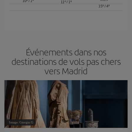
10º
/
1º
11º
/
1º
15º
/
4º
Événements dans nos
destinations de vols pas chers
vers Madrid
Image: Giorgio G