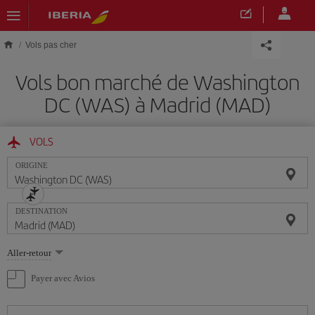
Skip to main content
Vols pas cher
Vols bon marché de Washington
DC (WAS) à Madrid (MAD)
VOLS
ORIGINE
DESTINATION
Sélectionnez
Aller-retour
une
option
Payer avec Avios