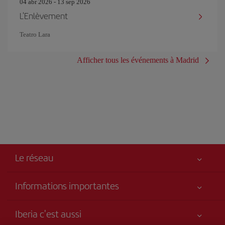
04 abr 2026 - 13 sep 2026
L'Enlèvement
Teatro Lara
Afficher tous les événements à Madrid
Le réseau
Informations importantes
Votre sécurité est notre priorité
Iberia c'est aussi
Accessibilité