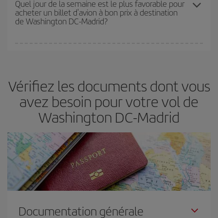
Quel jour de la semaine est le plus favorable pour
acheter un billet d'avion à bon prix à destination
d'acheter le vol le moins cher.
de Washington DC-Madrid?
Vous pouvez trouver des vols économiques tous les jours de la
semaine. Les clés pour trouver les meilleurs prix sont
d'anticiper
et d'être flexible.
En règle générale,
plus tôt
vous réservez vos
Vérifiez les documents dont vous
billets, plus vous bénéficiez de prix économiques. De plus, en
restant flexible sur les dates et les horaires de vol lors de votre
avez besoin pour votre vol de
recherche, vous pourrez
choisir le prix le plus économique.
Washington DC-Madrid
Documentation générale