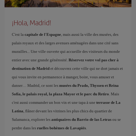
¡Hola, Madrid!
C'est la
capitale de l'Espagne
, mais aussi la ville des musées, des
palais royaux et des larges avenues aménagées dans une cité sans
murailles... Une ville ouverte qui accueille des visiteurs du monde
entier avec une grande générosité.
Réservez votre vol pas cher à
destination de Madrid
et découvrez cette ville qui ne dort jamais et
qui vous invite en permanence à manger, boire, vous amuser et
danser… Madrid, ce sont les
musées du Prado, Thyssen et Reina
Sofía, le palais royal, la plaza Mayor et le parc du Retiro
. Mais
c'est aussi commander un bon vin et une tapa à une
terrasse de La
Latina
, flâner devant les vitrines les plus chics du quartier de
Salamanca, explorer les
antiquaires du Barrio de las Letras
ou se
perdre dans les
ruelles bohèmes de Lavapiés
.