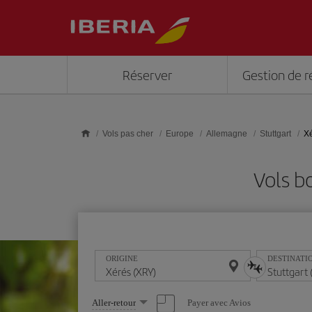
Skip to main content
Réserver
Gestion de r
Vols pas cher
Europe
Allemagne
Stuttgart
Xé
Vols b
ORIGINE
DESTINATI
Sélectionnez
Payer avec Avios
Aller-retour