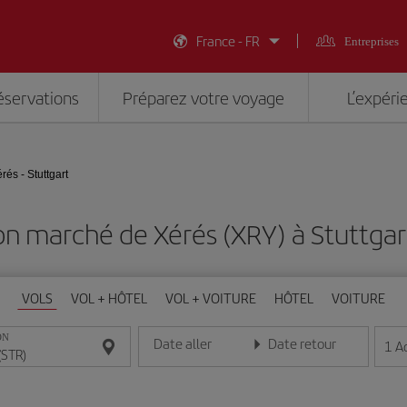
France - FR
Entreprises
éservations
Préparez votre voyage
L’expéri
rés - Stuttgart
on marché de Xérés (XRY) à Stuttgar
VOLS
VOL + HÔTEL
VOL + VOITURE
HÔTEL
VOITURE
ON
Date aller
Date retour
1
A
Entrez la date au format jour/mois/année
Entrez la date au format jou