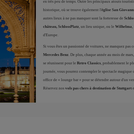
en très peu de temps. Outre les principaux atouts tourist
historique, où se trouve également l'
église San Giovann
autres lieux à ne pas manquer sont la forteresse de
Schlo
château, SchlossPlatz
, un lieu unique, ou le
Wilhelma
,
d'Europe.
Si vous êtes un passionné de voitures, ne manquez pas ce
Mercedes Benz
. De plus, chaque année au mois de mars
se réunissent pour le
Retro Classics
, probablement le pl
journée, vous pourrez contempler le spectacle magique 
office de « lounge bar » pour se détendre autour d'un verr
Réservez nos
vols pas chers à destination de Stuttgart
e