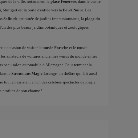
iques de la ville, notamment la
place Feuersee
, dans le centre
i
, Stuttgart est la porte d'entrée vers la
Forêt Noire
. Les
ss Solitude
, entourée de jardins impressionnants, la
plage du
 l'un des plus beaux jardins botaniques et zoologiques
tte occasion de visiter le
musée Porsche
et le musée
, les amateurs de voitures anciennes venus du monde entier
us beau salon automobile d'Allemagne. Pour terminer la
dans le
Strottmans Magic Lounge
, un théâtre qui fait aussi
e tout en assistant à l'un des célèbres spectacles de magie.
t profitez de son charme !