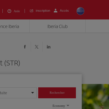
inscription
Accès
Aide
ence Iberia
Iberia Club
t (STR)
dulte
Rechercher
r/mois/année
Economy