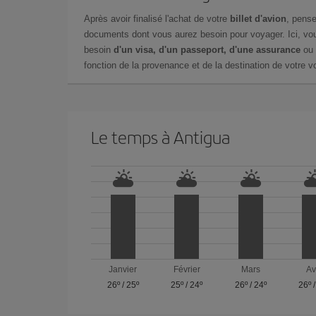
Après avoir finalisé l'achat de votre
billet d'avion
, pense
documents dont vous aurez besoin pour voyager. Ici, vou
besoin
d'un visa, d'un passeport, d'une assurance
ou 
fonction de la provenance et de la destination de votre vo
Le temps à Antigua
Janvier
Février
Mars
Av
26º
/
25º
25º
/
24º
26º
/
24º
26º