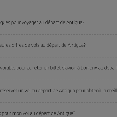
miques pour voyager au départ de Antigua?
les plus bas, il vous suffit de lancer une recherche dans notre
moteur de rech
ates vous aviez prévu de voyager. Nous afficherons les vols les plus économ
eures offres de vols au départ de Antigua?
ler comme au retour, afin que vous puissiez trouver la meilleure offre. Regarde
res
peuvent vous faire économiser encore plus sur le prix de votre billet.
ues en voyageant
hors haute saison
. Bien que cela dépende de votre destinat
 En outre, surtout si vous envisagez une escapade le temps d'un week-end,
pl
avorable pour acheter un billet d'avion à bon prix au dépa
s jours de la semaine. Les clés pour trouver les meilleurs prix sont
d'anticip
 prix économiques. De plus, en restant flexible sur les dates et les horaires 
réserver un vol au départ de Antigua pour obtenir la meil
eilleurs prix. Les prix dépendent du nombre de sièges libres sur le vol et de la
 réserver à l'avance est
fondamental
pour trouver des
vols pas chers
.
rix pour mon vol au départ de Antigua?