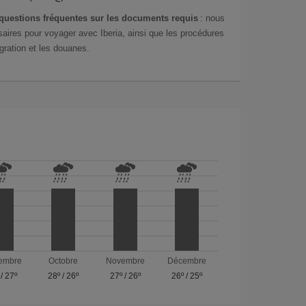
questions fréquentes sur les documents requis
: nous
aires pour voyager avec Iberia, ainsi que les procédures
gration et les douanes.
embre
Octobre
Novembre
Décembre
/
27º
28º
/
26º
27º
/
26º
26º
/
25º