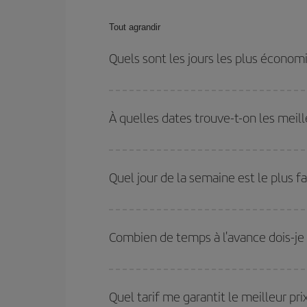
Tout agrandir
Quels sont les jours les plus écono
Pour découvrir quels jours bénéficient des tarifs 
vous partez, où vous voulez aller et à quelles d
À quelles dates trouve-t-on les meill
mais également pour les jours proches
, à l'al
nous vous proposons chaque jour : certains
horai
Vous pouvez obtenir les vols les plus économiq
et des vacances scolaires sont en haute saison.
Quel jour de la semaine est le plus f
pourrez bénéficier des meilleurs prix.
Vous pouvez trouver des vols économiques tous le
vous réservez vos billets, plus vous bénéficiez de
Combien de temps à l'avance dois-je 
choisir le prix le plus économique.
Plus vous réservez tôt
, plus vous trouverez de m
plus économiques (touristiques). Par conséquent,
Quel tarif me garantit le meilleur p