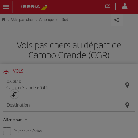
Skip to main content
Vols pas cher
Amérique du Sud
Vols pas chers au départ de
Campo Grande (CGR)
VOLS
ORIGINE
Destination
Sélectionnez
Aller-retour
une
option
Payer avec Avios