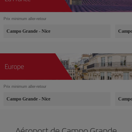
Prix minimum aller-retour
Campo Grande
-
Nice
Campo
Europe
Prix minimum aller-retour
Campo Grande
-
Nice
Campo
Aéroport de Campo Grande