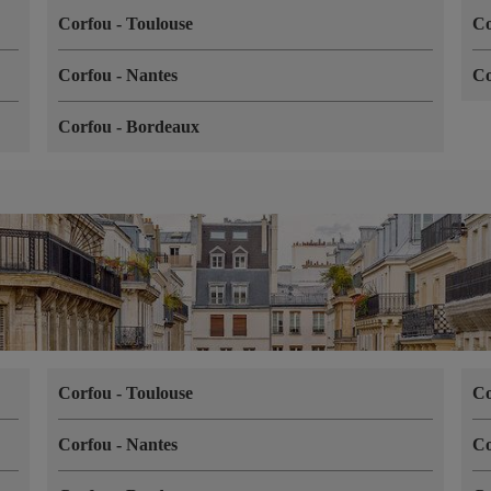
Corfou
-
Toulouse
C
Corfou
-
Nantes
C
Corfou
-
Bordeaux
Corfou
-
Toulouse
C
Corfou
-
Nantes
C