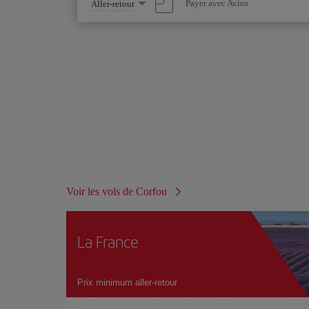
Sélectionnez
Payer avec Avios
Aller-retour
une
option
Voir les vols de Corfou
La France
Prix minimum aller-retour