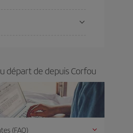
ertain d'acheter le vol le moins cher.
restant flexible sur les dates et les horaires de
vous inspirer : vous trouverez sûrement le vol le
au départ de depuis Corfou
tes (FAQ)