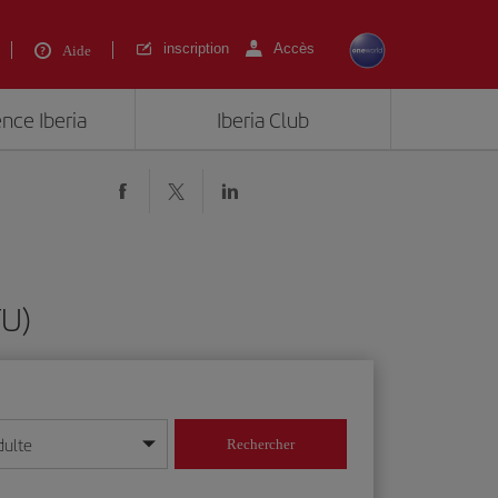
inscription
Accès
Aide
ence Iberia
Iberia Club
FU)
dulte
Rechercher
r/mois/année