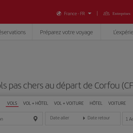
France - FR
Entreprises
éservations
Préparez votre voyage
L’expéri
ls pas chers au départ de Corfou (C
VOLS
VOL + HÔTEL
VOL + VOITURE
HÔTEL
VOITURE
Date aller
Date retour
1
A
on
Entrez la date au format jour/mois/année
Entrez la date au format jou