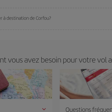
ir le meilleur prix en fonction de vos besoins. Avec le tarif Basic, vous êtes c
r à destination de Corfou?
u tarif le plus bas en évitant les hautes saisons, en achetant à l'avance et en 
stination précise pour votre voyage, jetez un coup œil à nos offres et laissez-
nt vous avez besoin pour votre vol 
Questions fréquen