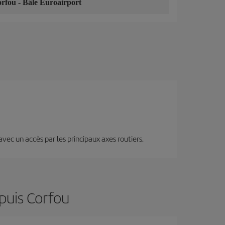
orfou
-
Bâle Euroairport
 avec un accès par les principaux axes routiers.
puis Corfou