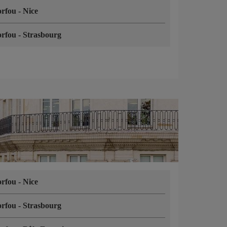
orfou
-
Nice
orfou
-
Strasbourg
orfou
-
Nice
orfou
-
Strasbourg