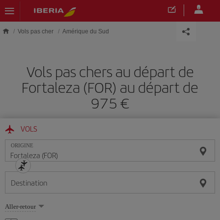
Skip to main content
Vols pas cher
Amérique du Sud
Vols pas chers au départ de
Fortaleza (FOR) au départ de
975 €
VOLS
ORIGINE
Destination
Sélectionnez
Aller-retour
une