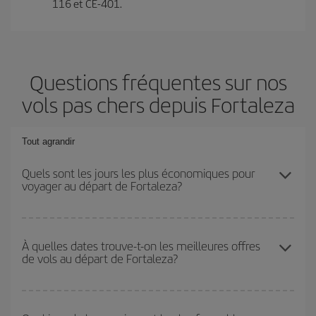
116 et CE-401.
Questions fréquentes sur nos
vols pas chers depuis Fortaleza
Tout agrandir
Quels sont les jours les plus économiques pour
voyager au départ de Fortaleza?
Pour découvrir quels jours bénéficient des tarifs les plus bas, il
vous suffit de lancer une recherche dans notre
moteur de
À quelles dates trouve-t-on les meilleures offres
de vols au départ de Fortaleza?
recherche de vols économiques
. Dites-nous d'où vous partez,
où vous voulez aller et à quelles dates vous aviez prévu de
voyager. Nous afficherons les vols les plus économiques, non
Vous pouvez obtenir les vols les plus économiques en voyageant
seulement
pour la date demandée, mais également pour les
hors haute saison
. Bien que cela dépende de votre destination,