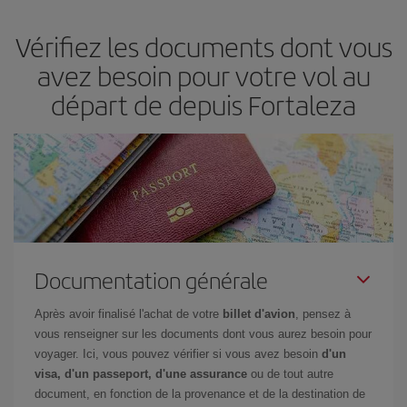
restant flexible sur les dates et les horaires de votre aller-retour. Si
Vérifiez les documents dont vous
vous n'avez pas d'idée de destination précise pour votre voyage,
jetez un coup œil à nos offres et laissez-vous inspirer : vous
avez besoin pour votre vol au
trouverez sûrement le vol le plus économique.
départ de depuis Fortaleza
Documentation générale
Après avoir finalisé l'achat de votre
billet d'avion
, pensez à
vous renseigner sur les documents dont vous aurez besoin pour
voyager. Ici, vous pouvez vérifier si vous avez besoin
d'un
visa, d'un passeport, d'une assurance
ou de tout autre
document, en fonction de la provenance et de la destination de