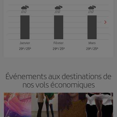
Janvier
Février
Mars
29º
/
25º
29º
/
25º
29º
/
25º
Événements aux destinations de
nos vols économiques