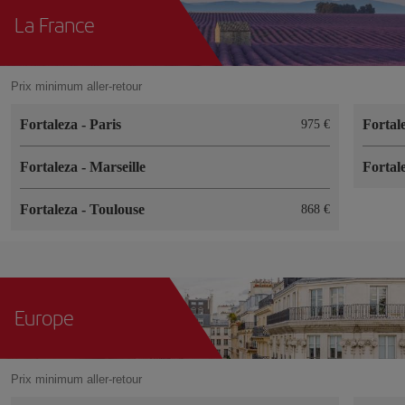
La France
Prix minimum aller-retour
Fortaleza
-
Paris
Fortal
975 €
Fortaleza
-
Marseille
Fortal
Fortaleza
-
Toulouse
868 €
Europe
Prix minimum aller-retour