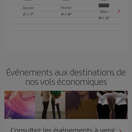
Janvier
Février
Mars
2º
/
-7º
4º
/
-6º
8º
/
-2º
Événements aux destinations de
nos vols économiques
Consultez les événements à venir