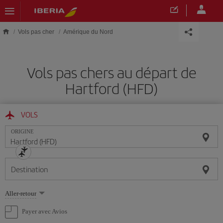
Skip to main content
Vols pas cher
Amérique du Nord
Vols pas chers au départ de
Hartford (HFD)
VOLS
ORIGINE
Destination
Sélectionnez
Aller-retour
une
option
Payer avec Avios