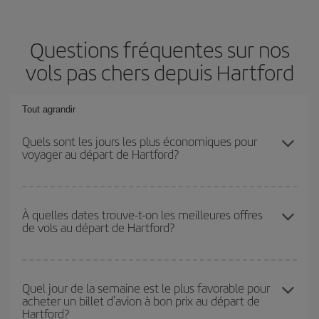
Questions fréquentes sur nos
vols pas chers depuis Hartford
Tout agrandir
Quels sont les jours les plus économiques pour
voyager au départ de Hartford?
Pour découvrir quels jours bénéficient des tarifs les plus bas, il
vous suffit de lancer une recherche dans notre
moteur de
À quelles dates trouve-t-on les meilleures offres
de vols au départ de Hartford?
recherche de vols économiques
. Dites-nous d'où vous partez,
où vous voulez aller et à quelles dates vous aviez prévu de
voyager. Nous afficherons les vols les plus économiques, non
Vous pouvez obtenir les vols les plus économiques en voyageant
seulement
pour la date demandée, mais également pour les
hors haute saison
. Bien que cela dépende de votre destination,
Quel jour de la semaine est le plus favorable pour
jours proches
, à l'aller comme au retour, afin que vous puissiez
acheter un billet d'avion à bon prix au départ de
en général, les périodes de Noël, de Pâques et des vacances
trouver la meilleure offre. Regardez également les différentes
Hartford?
scolaires sont en haute saison. En outre, surtout si vous
options de vol que nous vous proposons chaque jour : certains