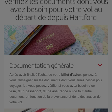
Vérifiez les documents dont vous
jetez un coup œil à nos offres et laissez-vous inspirer : vous
avez besoin pour votre vol au
trouverez sûrement le vol le plus économique.
départ de depuis Hartford
Documentation générale
Après avoir finalisé l'achat de votre
billet d'avion
, pensez à
vous renseigner sur les documents dont vous aurez besoin pour
voyager. Ici, vous pouvez vérifier si vous avez besoin
d'un
visa, d'un passeport, d'une assurance
ou de tout autre
document, en fonction de la provenance et de la destination de
votre vol.