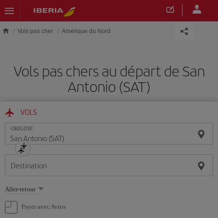
Skip to main content
Vols pas cher
Amérique du Nord
Vols pas chers au départ de San
Antonio (SAT)
VOLS
ORIGINE
Destination
Sélectionnez
Aller-retour
une
option
Payer avec Avios