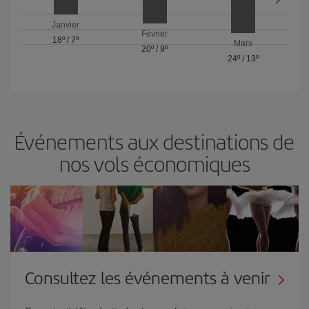
Janvier
Février
18º
/
7º
Mars
20º
/
9º
24º
/
13º
Événements aux destinations de
nos vols économiques
Consultez les événements à venir