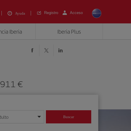
Registro
Acceso
Ayuda
cia Iberia
Iberia Plus
 911 €
dulto
Buscar
o día/mes/año