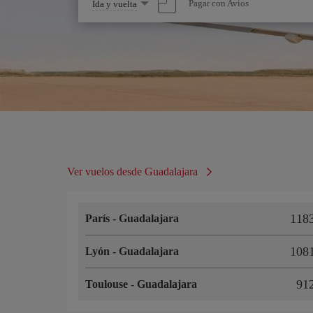
Seleccione
Pagar con Avios
Ida y vuelta
una
opción
Ver vuelos desde Guadalajara
118
París
-
Guadalajara
108
Lyón
-
Guadalajara
91
Toulouse
-
Guadalajara