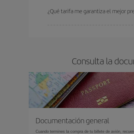
Cuanto antes reserves
tus vuelos, mejores precio
estén disponibles o se vayan agotando. Por eso,
¿Qué tarifa me garantiza el mejor pr
En Iberia, tenemos distintas tarifas para garantiz
Consulta la docu
Documentación general
Cuando termines la compra de tu billete de avión, recuer