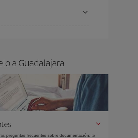
elo y de que las tarifas más baratas (turista)
adalajara.
ra el vuelo más barato.
elo a Guadalajara
ntes
tras
preguntas frecuentes sobre documentación
: te