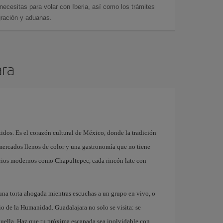
cesitas para volar con Iberia, así como los trámites
gración y aduanas.
ara
idos. Es el corazón cultural de México, donde la tradición
 mercados llenos de color y una gastronomía que no tiene
arrios modernos como Chapultepec, cada rincón late con
 una torta ahogada mientras escuchas a un grupo en vivo, o
io de la Humanidad. Guadalajara no solo se visita: se
 huella. Haz que tu próxima escapada sea inolvidable con