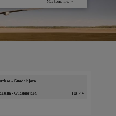
Más Económica
urdeos
-
Guadalajara
1087 €
rsella
-
Guadalajara