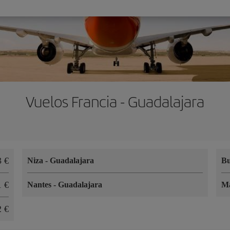
Vuelos Francia - Guadalajara
3 €
Niza
-
Guadalajara
B
1 €
Nantes
-
Guadalajara
Ma
2 €