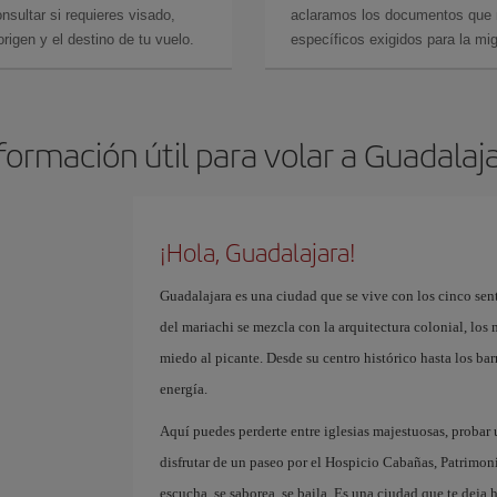
sultar si requieres visado,
aclaramos los documentos que ne
rigen y el destino de tu vuelo.
específicos exigidos para la mi
formación útil para volar a Guadalaj
¡Hola, Guadalajara!
Guadalajara es una ciudad que se vive con los cinco sent
del mariachi se mezcla con la arquitectura colonial, los
miedo al picante. Desde su centro histórico hasta los b
energía.
Aquí puedes perderte entre iglesias majestuosas, probar
disfrutar de un paseo por el Hospicio Cabañas, Patrimon
escucha, se saborea, se baila. Es una ciudad que te deja