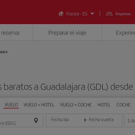
France - ES
Empresas
 reserva
Preparar el viaje
Experien
ajara
s baratos a Guadalajara (GDL) desde
VUELO
VUELO + HOTEL
VUELO + COCHE
HOTEL
COCHE
Fecha ida
Fecha vuelta
1
A
Introduce la fecha en formato día/mes/año
Introduce la fecha en format