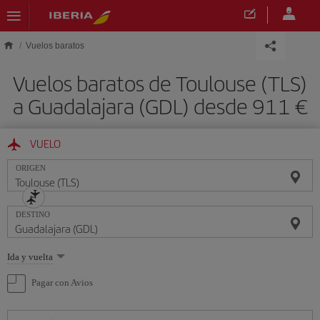
Saltar al contenido principal
Vuelos baratos
Vuelos baratos de Toulouse (TLS)
a Guadalajara (GDL) desde 911 €
VUELO
ORIGEN
DESTINO
Seleccione
Ida y vuelta
una
opción
Pagar con Avios