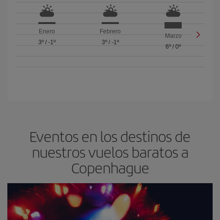
Enero
Febrero
Marzo
3º
/
-1º
3º
/
-1º
6º
/
0º
Eventos en los destinos de
nuestros vuelos baratos a
Copenhague