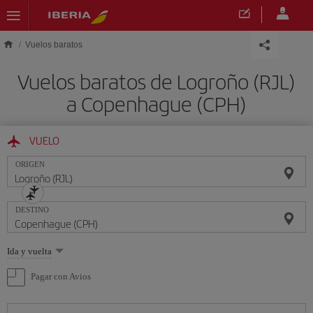
Saltar al contenido principal
Vuelos baratos
Vuelos baratos de Logroño (RJL)
a Copenhague (CPH)
VUELO
ORIGEN
DESTINO
Seleccione
Ida y vuelta
una
opción
Pagar con Avios