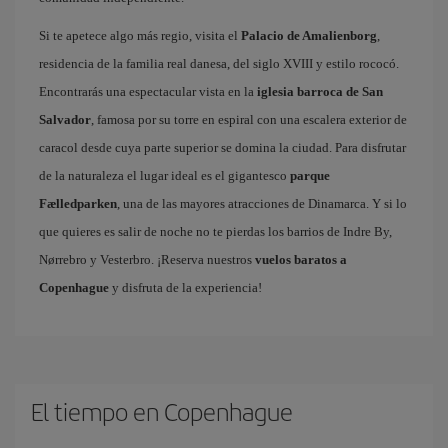
Si te apetece algo más regio, visita el
Palacio de Amalienborg
,
residencia de la familia real danesa, del siglo XVIII y estilo rococó.
Encontrarás una espectacular vista en la
iglesia barroca de San
Salvador
, famosa por su torre en espiral con una escalera exterior de
caracol desde cuya parte superior se domina la ciudad. Para disfrutar
de la naturaleza el lugar ideal es el gigantesco
parque
Fælledparken
, una de las mayores atracciones de Dinamarca. Y si lo
que quieres es salir de noche no te pierdas los barrios de Indre By,
Nørrebro y Vesterbro. ¡Reserva nuestros
vuelos baratos a
Copenhague
y disfruta de la experiencia!
El tiempo en Copenhague