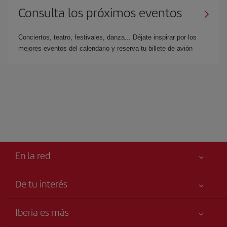
Consulta los próximos eventos
Conciertos, teatro, festivales, danza... Déjate inspirar por los
mejores eventos del calendario y reserva tu billete de avión
En la red
De tu interés
Tu seguridad es lo primero
Iberia es más
Accesibilidad