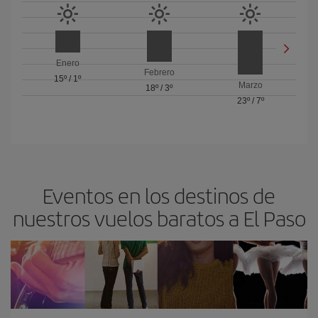
Enero
Febrero
15º
/
1º
Marzo
18º
/
3º
23º
/
7º
Eventos en los destinos de
nuestros vuelos baratos a El Paso