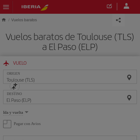
Saltar al contenido principal
Vuelos baratos
Vuelos baratos de Toulouse (TLS)
a El Paso (ELP)
VUELO
ORIGEN
DESTINO
Seleccione
Ida y vuelta
una
opción
Pagar con Avios