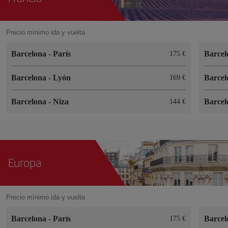
Precio mínimo ida y vuelta
Barcelona
-
París
Barce
175 €
Barcelona
-
Lyón
Barce
169 €
Barcelona
-
Niza
Barce
144 €
Europa
Precio mínimo ida y vuelta
Barcelona
-
París
Barce
175 €