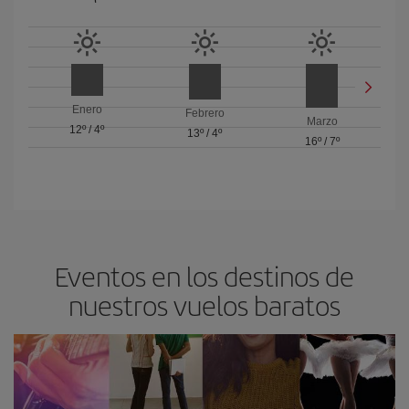
Enero
Febrero
Marzo
12º
/
4º
13º
/
4º
16º
/
7º
Eventos en los destinos de
nuestros vuelos baratos