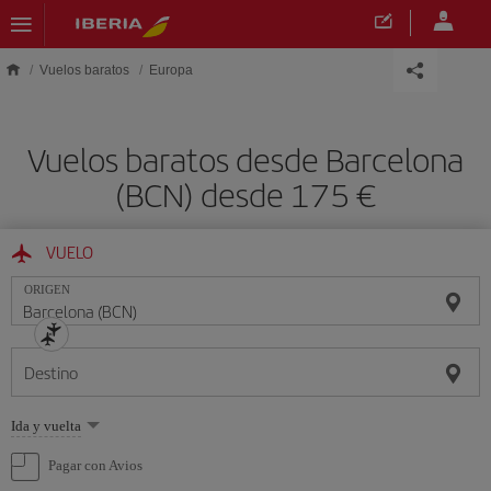
Saltar al contenido principal
Vuelos baratos
Europa
Vuelos baratos desde Barcelona
(BCN) desde 175 €
VUELO
ORIGEN
Destino
Seleccione
Ida y vuelta
una
opción
Pagar con Avios