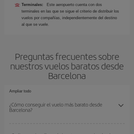
Terminales:
Este aeropuerto cuenta con dos
terminales en las que se sigue el criterio de distribuir los
vuelos por compañías, independientemente del destino
al que se vuele.
Preguntas frecuentes sobre
nuestros vuelos baratos desde
Barcelona
Ampliar todo
¿Cómo conseguir el vuelo más barato desde
Barcelona?
Podrás ahorrar en tu billete de avión y conseguir el vuelo más
barato si evitas temporadas altas, compras con antelación y