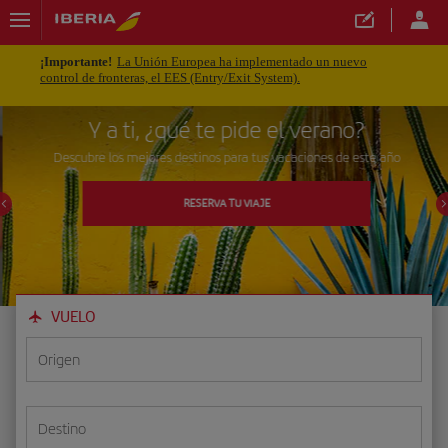
¡Importante!
La Unión Europea ha implementado un nuevo
control de fronteras, el EES (Entry/Exit System).
Y a ti, ¿qué te pide el verano?
Descubre los mejores destinos para tus vacaciones de este año
RESERVA TU VIAJE
VUELO
Origen
Destino