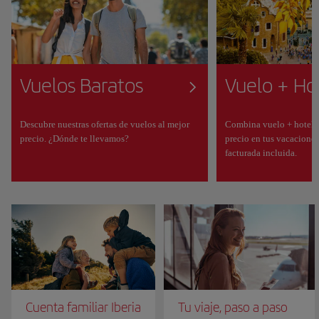
Vuelos Baratos
Vuelo + Ho
Descubre nuestras ofertas de vuelos al mejor
Combina vuelo + hotel p
precio. ¿Dónde te llevamos?
precio en tus vacaciones
facturada incluida.
Cuenta familiar Iberia
Tu viaje, paso a paso