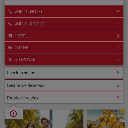
VUELO+HOTEL
VUELO+COCHE
HOTEL
COCHE
STOPOVER
ine
Check-in online
Reservas
Gestión de Reservas
uelos
Estado de Vuelos