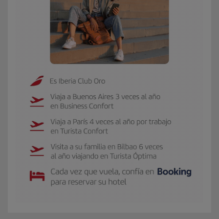
El GIF presenta a Carmen, socia Iberia Club Oro. Viaja 3 veces al año a Buen