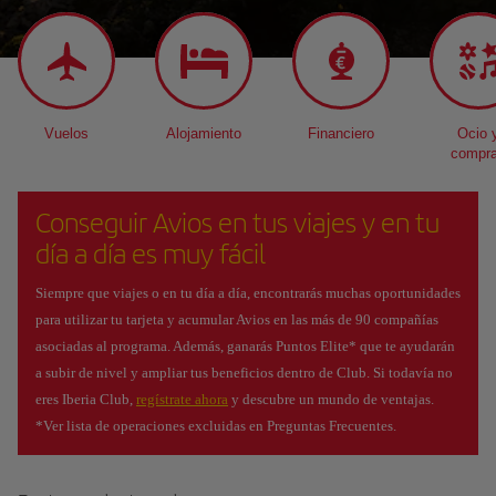
Vuelos
Alojamiento
Financiero
Ocio 
compr
Conseguir Avios en tus viajes y en tu
día a día es muy fácil
Siempre que viajes o en tu día a día, encontrarás muchas oportunidades
para utilizar tu tarjeta y acumular Avios en las más de 90 compañías
asociadas al programa. Además, ganarás Puntos Elite* que te ayudarán
a subir de nivel y ampliar tus beneficios dentro de Club. Si todavía no
eres Iberia Club,
regístrate ahora
y descubre un mundo de ventajas.
*Ver lista de operaciones excluidas en Preguntas Frecuentes.