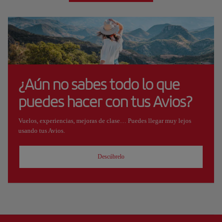
¿Aún no sabes todo lo que
puedes hacer con tus Avios?
Vuelos, experiencias, mejoras de clase… Puedes llegar muy lejos
usando tus Avios.
Descúbrelo