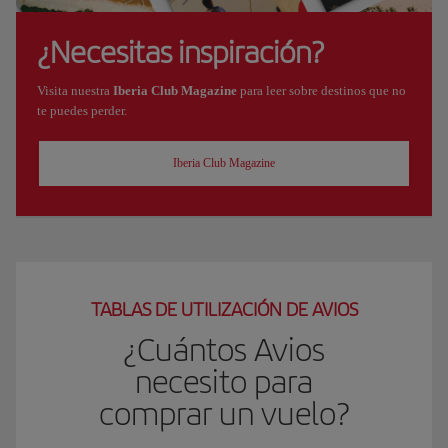
¿Necesitas inspiración?
Visita nuestra
Iberia Club Magazine
para leer sobre destinos que no
te puedes perder.
Iberia Club Magazine
TABLAS DE UTILIZACIÓN DE AVIOS
¿Cuántos Avios
necesito para
comprar un vuelo?