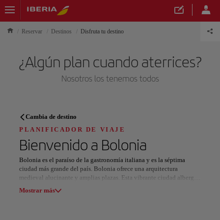
Reservar
Destinos
Disfruta tu destino
¿Algún plan cuando aterrices?
Nosotros los tenemos todos
PLANIFICADOR DE VIAJE
Cambia de destino
Descubre tu próximo destino
PLANIFICADOR DE VIAJE
Bienvenido a
Bolonia
Bolonia es el paraíso de la gastronomía italiana y es la séptima
ciudad más grande del país. Bolonia ofrece una arquitectura
medieval alucinante y amplias plazas. Esta vibrante ciudad alberga
Nuestros destinos
las mejores instituciones culturales de Europa para las artes. La
Mostrar lista
Mostrar más
ciudad recibe tres apodos: La Dotta (“El Aprendido”) en honor a su
universidad del siglo XI, también la más antigua de Europa; La
Rossa (“El Rojo”) por la política izquierdista de la ciudad; y, más
Todas las áreas
Europa
América del Sur
Norteaméri