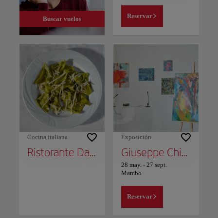
Reservar
Buscar vuelos
Cocina italiana
Exposición
Ristorante Da Cesari
Giuseppe Chiari 1926-2026 - Partitura para un museo (Score for a Museum) | MAMbo
28 may.
-
27 sept.
Mambo
Reservar