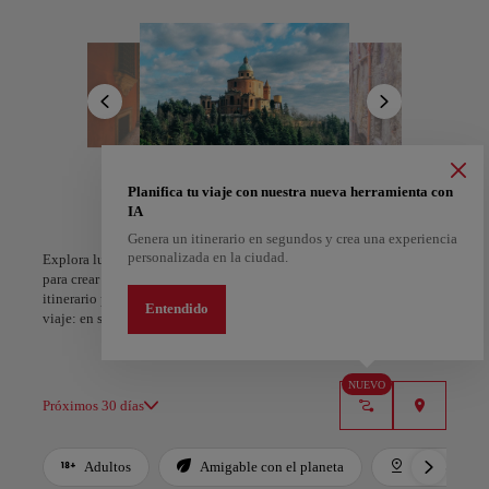
importante, La Grassa (“El Gordo”), por su apodo de capital
gastronómica de Italia.
La ciudad es el hogar de algunas de las mejores arquitecturas
renacentistas. Entre los lugares de interés más destacados se
encuentran “Le Due Torri” de la Torre Asinelli y la Torre Garisenda,
las Piazzas Maggiore y Santo Stefano, y la Cineteca di Bologna, el
instituto cinematográfico de fama mundial que promueve, conserva
y restaura películas antiguas. La ciudad también es conocida por
celebrar el prestigioso festival anual de cine Visioni Italiane.
A Coruña
Alicante
Planifica tu viaje con nuestra nueva herramienta con
IA
España
España
Genera un itinerario en segundos y crea una experiencia
personalizada en la ciudad.
Explora lugares, experiencias y marca con el corazón tus favoritos
para crear tu ruta y compartirla. ¿Quieres más ideas? Obtén un
itinerario personalizado según tus intereses y la duración de tu
Entendido
viaje: en sólo dos pasos y descargable en Google Maps.
NUEVO
Próximos 30 días
Adultos
Amigable con el planeta
Destacados