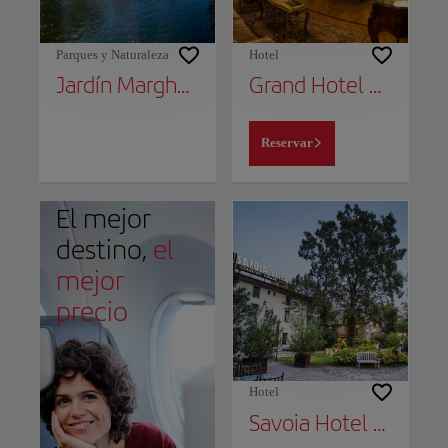
Parques y Naturaleza
Hotel
Jardín Margherita
Grand Hotel Majestic gia' Baglioni
Reservar
El mejor
destino,
el
mejor
precio
Hotel
Savoia Hotel Country House Bologna