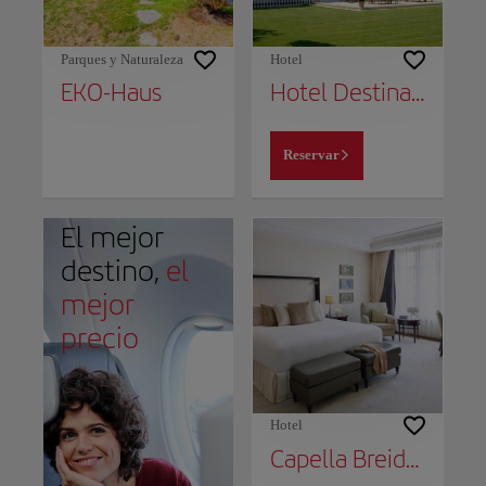
Parques y Naturaleza
Hotel
EKO-Haus
Hotel Destination 21
Reservar
El mejor
destino,
el
mejor
precio
Hotel
Capella Breidenbacher Hof Düsseldorf