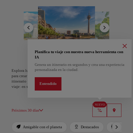
por Königsallee, una prestigiosa calle comercial llena de boutiques
de lujo y marcas de diseñadores. El vibrante Altstadt, conocido
como el "bar más largo del mundo", emana una energía dinámica
con sus cervecerías tradicionales, cafés de moda y una animada vida
nocturna.
Las tranquilas orillas del río Rin ofrecen un respiro tranquilo, donde
los parques verdes y los paseos marítimos invitan a la relajación.
Admirar la arquitectura moderna de Medienhafen, disfrutar de vistas
panorámicas o simplemente sumergirse en la combinación única de
A Coruña
Alicante
Planifica tu viaje con nuestra nueva herramienta con
tradición e innovación de la ciudad contribuyen a una experiencia
IA
España
España
europea inolvidable en Düsseldorf.
Genera un itinerario en segundos y crea una experiencia
personalizada en la ciudad.
Explora lugares, experiencias y marca con el corazón tus favoritos
para crear tu ruta y compartirla. ¿Quieres más ideas? Obtén un
itinerario personalizado según tus intereses y la duración de tu
Entendido
viaje: en sólo dos pasos y descargable en Google Maps.
NUEVO
Próximos 30 días
Amigable con el planeta
Destacados
Para niño