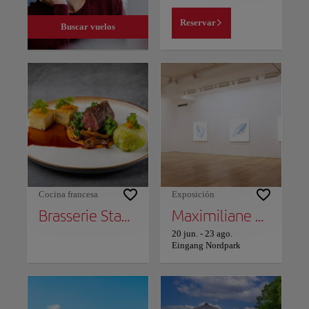
Reservar
Buscar vuelos
Cocina francesa
Exposición
Brasserie Stadthaus
Maximiliane Baumgartner: Proxy - El ciudadano como planta
20 jun.
-
23 ago.
Eingang Nordpark