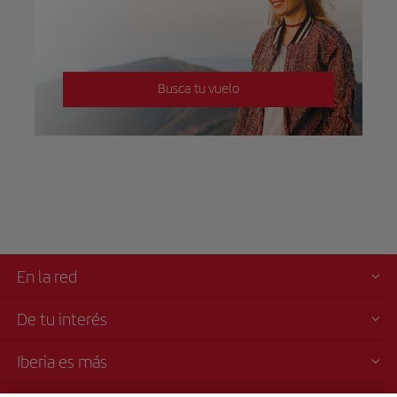
Busca tu vuelo
En la red
De tu interés
Iberia es más