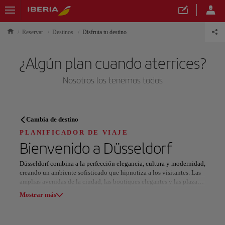
Reservar
Destinos
Disfruta tu destino
¿Algún plan cuando aterrices?
Nosotros los tenemos todos
PLANIFICADOR DE VIAJE
Cambia de destino
Descubre tu próximo destino
PLANIFICADOR DE VIAJE
Bienvenido a
Düsseldorf
Düsseldorf combina a la perfección elegancia, cultura y modernidad,
creando un ambiente sofisticado que hipnotiza a los visitantes. Las
amplias avenidas de la ciudad, las boutiques elegantes y las plazas
Nuestros destinos
históricas muestran su rico pasado, mientras que más de 100 galerías
Mostrar lista
Mostrar más
y museos de renombre destacan su destreza artística.
La reputación de Düsseldorf como centro de moda es personificada
Todas las áreas
Europa
América del Sur
Norteaméri