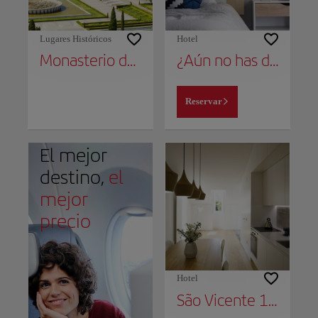
Lugares Históricos
Hotel
Monasterio de los Jerónimos
¿Aún no has decidido dónde alojarte?
Reservar
El mejor
destino,
el
mejor
precio
Hotel
São Vicente 1797 Apartments