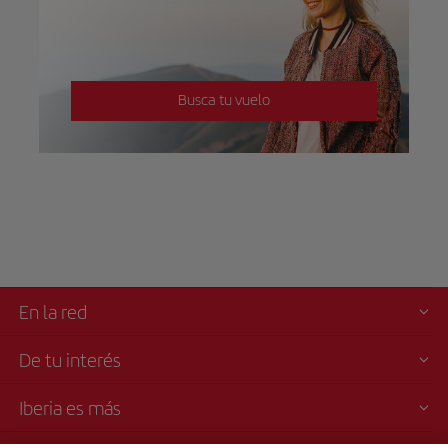
Busca tu vuelo
En la red
De tu interés
Iberia es más