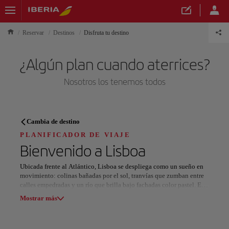
Reservar
Destinos
Disfruta tu destino
¿Algún plan cuando aterrices?
Nosotros los tenemos todos
PLANIFICADOR DE VIAJE
Cambia de destino
Descubre tu próximo destino
PLANIFICADOR DE VIAJE
Bienvenido a
Lisboa
Ubicada frente al Atlántico, Lisboa se despliega como un sueño en
movimiento: colinas bañadas por el sol, tranvías que zumban entre
calles empedradas y un río que brilla bajo fachadas color pastel. Es
Nuestros destinos
una ciudad donde las historias susurran y la música flota en el aire.
Mostrar lista
Mostrar más
Cada barrio marca un ritmo distinto: el alma antigua de Alfama, la
elegancia de Chiado y la energía vibrante de Bairro Alto. Entre
Todas las áreas
Europa
América del Sur
Norteaméri